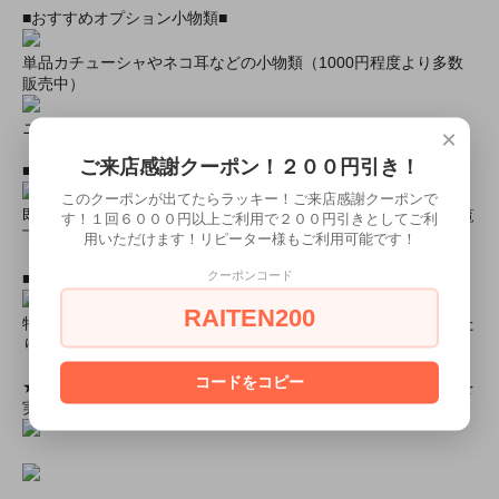
■おすすめオプション小物類■
単品カチューシャやネコ耳などの小物類（1000円程度より多数
販売中）
ニーハイソックス、タイツなど（500円より多数販売中！）
×
ご来店感謝クーポン！２００円引き！
■すぐに商品が欲しい！！という方■
このクーポンが出てたらラッキー！ご来店感謝クーポンで
即日配達商品一覧がございますので、よろしければそちらをご覧
す！１回６０００円以上ご利用で２００円引きとしてご利
下さいませ。
用いただけます！リピーター様もご利用可能です！
クーポンコード
■とにかく安くて高品質な商品が欲しい！という方■
RAITEN200
特別割引商品を掲載しています！最大８０％引きの商品もあった
りします！
コードをコピー
★ミアカフェ・ミアリラではミアコス衣装を着用したイベントを
実施中★