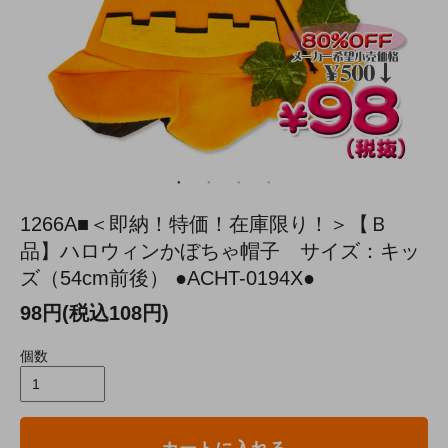
1266A■＜即納！特価！在庫限り！＞【Ｂ
品】ハロウィンかぼちゃ帽子 サイズ：キッ
ズ（54cm前後） ●ACHT-0194X●
98円(税込108円)
個数