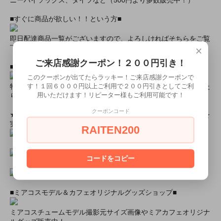
■すぐに商品が欲しい！！という方■
即日配達商品一覧がございますので、よろしければそちらをご覧
下さいませ。
×
ご来店感謝クーポン！２００円引き！
■とにかく安くて高品質な商品が欲しい！という方■
このクーポンが出てたらラッキー！ご来店感謝クーポンで
す！１回６０００円以上ご利用で２００円引きとしてご利
特別割引商品を掲載しています！最大８０％引きの商品もあった
用いただけます！リピーター様もご利用可能です！
りします！
クーポンコード
★ミアカフェ・ミアリラでは有名高校制服を着用したイベントを
実施中★
RAITEN200
コードをコピー
■ミアコスモデル＆カフェオリジナルグッズショップ■
ミアコスチュームモデル撮影元サイズ画像やミアカフェオリジナ