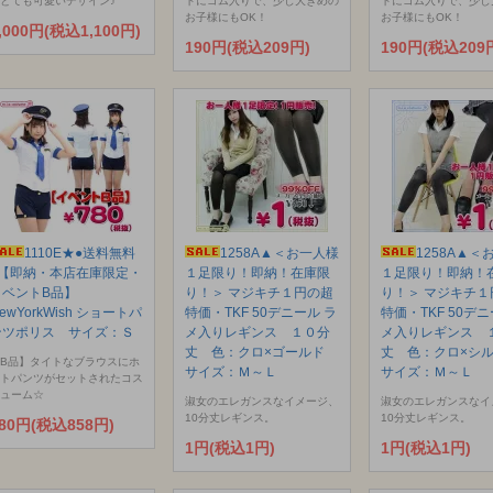
とても可愛いデザイン♪
トにゴム入りで、少し大きめの
トにゴム入りで、少し
お子様にもOK！
お子様にもOK！
,000円(税込1,100円)
190円(税込209円)
190円(税込209
1110E★●送料無料
1258A▲＜お一人様
1258A▲＜
●【即納・本店在庫限定・
１足限り！即納！在庫限
１足限り！即納！
イベントB品】
り！＞ マジキチ１円の超
り！＞ マジキチ１
ewYorkWish ショートパ
特価・TKF 50デニール ラ
特価・TKF 50デニ
ンツポリス サイズ：Ｓ
メ入りレギンス １０分
メ入りレギンス 
丈 色：クロ×ゴールド
丈 色：クロ×シ
B品】タイトなブラウスにホ
サイズ：Ｍ～Ｌ
サイズ：Ｍ～Ｌ
トパンツがセットされたコス
ューム☆
淑女のエレガンスなイメージ、
淑女のエレガンスなイ
10分丈レギンス。
10分丈レギンス。
80円(税込858円)
1円(税込1円)
1円(税込1円)