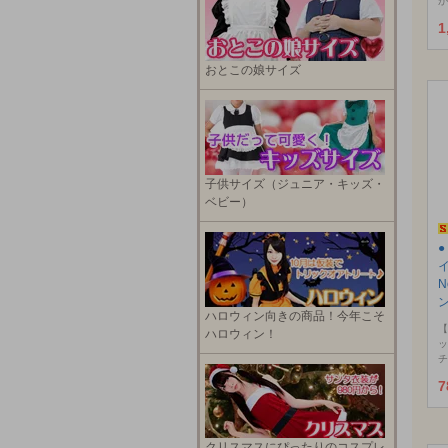
が
1
おとこの娘サイズ
子供サイズ（ジュニア・キッズ・
ベビー）
N
ハロウィン向きの商品！今年こそ
【
ハロウィン！
ッ
チ
7
クリスマスにぴったりのコスプレ