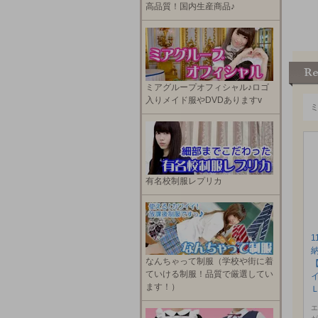
高品質！国内生産商品♪
ミアグループオフィシャル♪ロゴ
入りメイド服やDVDありますv
有名校制服レプリカ
1
なんちゃって制服（学校や街に着
ていける制服！品質で厳選してい
ます！）
エ