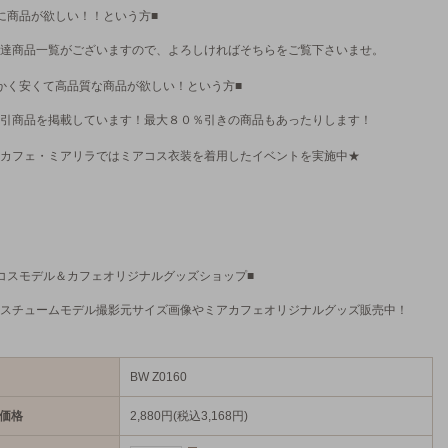
に商品が欲しい！！という方■
達商品一覧がございますので、よろしければそちらをご覧下さいませ。
かく安くて高品質な商品が欲しい！という方■
引商品を掲載しています！最大８０％引きの商品もあったりします！
カフェ・ミアリラではミアコス衣装を着用したイベントを実施中★
コスモデル＆カフェオリジナルグッズショップ■
スチュームモデル撮影元サイズ画像やミアカフェオリジナルグッズ販売中！
BW Z0160
価格
2,880円(税込3,168円)