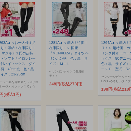
1263A▲＜お一人様１足
1281A▲＜即納！特価！
1264A▲＜即納！
限り！即納！在庫限り！
在庫限り！＞ 国産
り！＞ 超特価・ガ
＞ マジキチ１円の超特
『MONALIZA』タイツ ヘ
リング付オーバー
価・ソフトナイロンレー
リンボン柄 色：黒 サ
ックス 80デニ
ス付ハイソックス ダイ
イズ：Ｍ－Ｌ
色：黒 サイズ：
ヤ柄 40cm丈 色：黒
ースＦ 型式：No.
ヘリンボンタイツで美脚効
イズ：23-25cm
果！！
セクシーなガーターが
いている珍しいタイプ
ラシカルな雰囲気たっぷりの
248円(税込273円)
レースハイソックスです☆
198円(税込218
1円(税込1円)