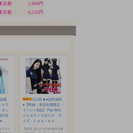
本店限
1110E★●送料無料
ントワ
●【即納・本店在庫限定・
：キッ
イベントB品】 Pipi-fitch
と雪の女
ジャスティスポリス サ
●
イズ：Ｌａｄｉｅｓ
はウエス
【B品】あなたもPipi-fitchを身