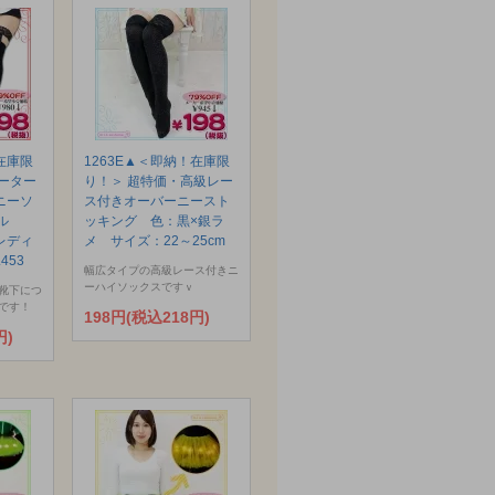
在庫限
1263E▲＜即納！在庫限
ーター
り！＞ 超特価・高級レー
ニーソ
ス付きオーバーニースト
ール
ッキング 色：黒×銀ラ
レディ
メ サイズ：22～25cm
453
幅広タイプの高級レース付きニ
ーハイソックスですｖ
靴下につ
です！
198円(税込218円)
円)