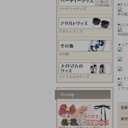
■すぐ
パーティーグッズ
即日配
■とに
アダルトグッズ
特別割
★ミア
その他
メイドさんのグッズ
■ミア
ミアコ
型番
販売