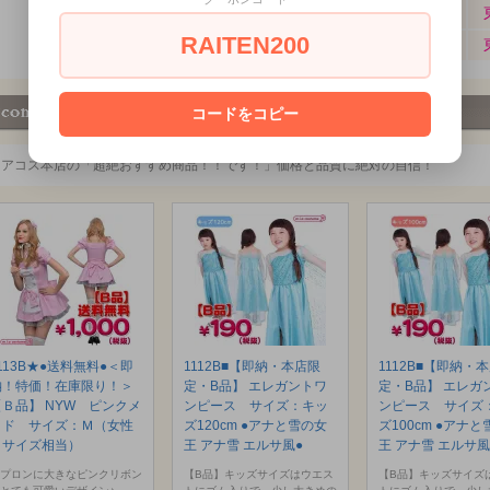
RAITEN200
コードをコピー
ミアコス本店の「超絶おすすめ商品！！です！」価格と品質に絶対の自信！
113B★●送料無料●＜即
1112B■【即納・本店限
1112B■【即納・
納！特価！在庫限り！＞
定・B品】 エレガントワ
定・B品】 エレガ
【Ｂ品】 NYW ピンクメ
ンピース サイズ：キッ
ンピース サイズ
イド サイズ：Ｍ（女性
ズ120cm ●アナと雪の女
ズ100cm ●アナ
Ｌサイズ相当）
王 アナ雪 エルサ風●
王 アナ雪 エルサ風
プロンに大きなピンクリボン
【B品】キッズサイズはウエス
【B品】キッズサイズ