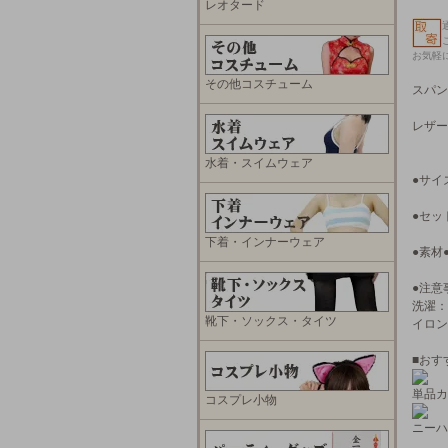
レオタード
お気軽
その他コスチューム
スパン
レザー
水着・スイムウェア
●サイ
●セッ
下着・インナーウェア
●素材
●注意
洗濯：
靴下・ソックス・タイツ
イロン
■おす
単品カ
コスプレ小物
ニーハ