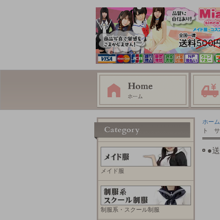
ホーム
ト サ
●
メイド服
制服系・スクール制服