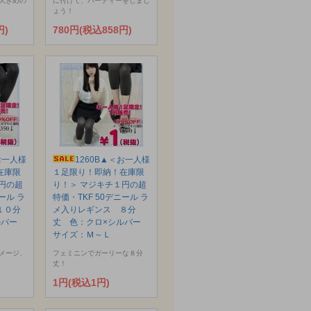
大きめの
に付けて、パーティーをしまし
ょう！
円)
780円(税込858円)
お一人様
1260B▲＜お一人様
在庫限
１足限り！即納！在庫限
円の超
り！＞ マジキチ１円の超
ール ラ
特価・TKF 50デニール ラ
１０分
メ入りレギンス ８分
ルバー
丈 色：クロ×シルバー
サイズ：Ｍ～Ｌ
メージ、
フェミニンでガーリーな８分
丈！
1円(税込1円)