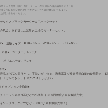
通常４～７営業日後に出荷。メーカー在庫切れの場合納期最大２ヶ月。
ご注文前にお問い合わせいただけましたら納期確認いたします。
にお問い合わせください。
デックスブラックガーター＆Ｔバックセット
の風合いを表現した禁断女王様のガーターセット。
ズ● 適応サイズ：Ｂ78～88cm W58～70cm Ｈ87～95cm
ト内容● ガーター、Tバック
● ポリエステル、その他
事項●
液温は40℃を限度とし、手洗いができる、塩素系及び酸素系漂白剤の使用禁止、底
仕上げができる 、日陰のつり干しがよい
すめオプション小物類■
チューシャやネコ耳などの小物類（1000円程度より多数販売中）
イソックス、タイツなど（500円より多数販売中！）