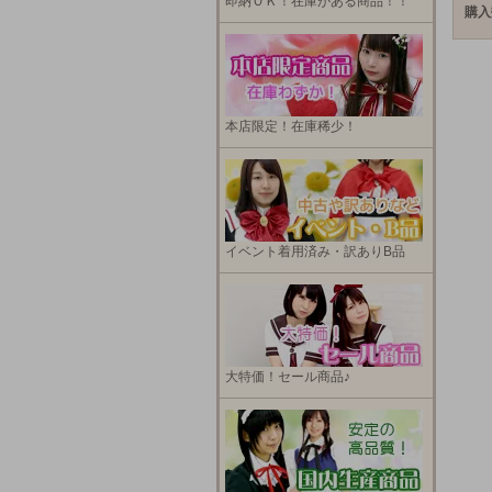
即納ＯＫ！在庫がある商品！！
購入
本店限定！在庫稀少！
イベント着用済み・訳ありB品
大特価！セール商品♪