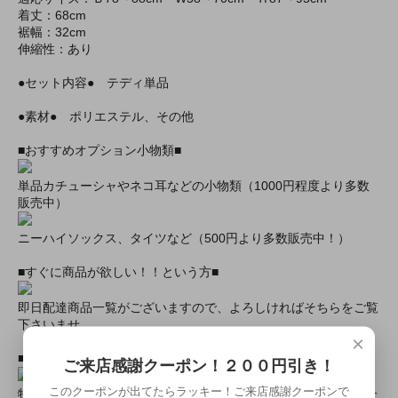
着丈：68cm
裾幅：32cm
伸縮性：あり
●セット内容● テディ単品
●素材● ポリエステル、その他
■おすすめオプション小物類■
単品カチューシャやネコ耳などの小物類（1000円程度より多数
販売中）
ニーハイソックス、タイツなど（500円より多数販売中！）
■すぐに商品が欲しい！！という方■
即日配達商品一覧がございますので、よろしければそちらをご覧
下さいませ。
×
■とにかく安くて高品質な商品が欲しい！という方■
ご来店感謝クーポン！２００円引き！
このクーポンが出てたらラッキー！ご来店感謝クーポンで
特別割引商品を掲載しています！最大８０％引きの商品もあった