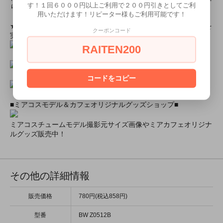
す！１回６０００円以上ご利用で２００円引きとしてご利
りします！
用いただけます！リピーター様もご利用可能です！
★ミアカフェ・ミアリラではミアコス衣装を着用したイベントを
クーポンコード
実施中★
RAITEN200
コードをコピー
■ミアコスモデル＆カフェオリジナルグッズショップ■
ミアコスチュームモデル撮影元サイズ画像やミアカフェオリジナ
ルグッズ販売中！
その他の詳細情報
販売価格
780円(税込858円)
型番
BW Z0512B