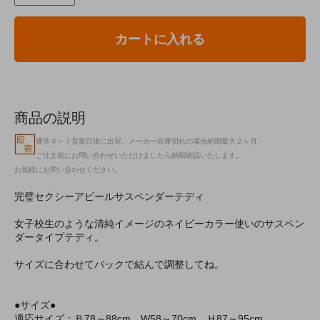
カートに入れる
商品の説明
通常４～７営業日後に出荷。メーカー在庫切れの場合納期最大２ヶ月。
ご注文前にお問い合わせいただけましたら納期確認いたします。
お気軽にお問い合わせください。
完璧セクシーアピールサスペンダーテディ
女子校生のような清純イメージのネイビーカラー使いのサスペン
ダータイプテディ。
サイズに合わせてバックで結んで調整してね。
●サイズ●
適応サイズ：Ｂ78～88cm W58～70cm Ｈ87～95cm