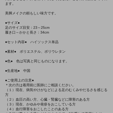
ます。
美脚メイクの頼もしい味方です。
●サイズ●
足のサイズ目安：23～25cm
履き口～かかと長さ：34cm
●セット内容● ハイソックス単品
●素材● ポリエステル、ポリウレタン
●色● 色は写真と同じものになります。
●生産地● 中国
●ご使用上の注意●
＊次の方は着用前に医師にご相談ください。
（１）現在、病気やけがなどによる足のむくみやだるさを感じる
方
（２）血圧の高い方、心臓・腎臓などに障害のある方
（３）現在、かゆみや発疹をおこしている方
（４）血行障害をおこしたことのある方