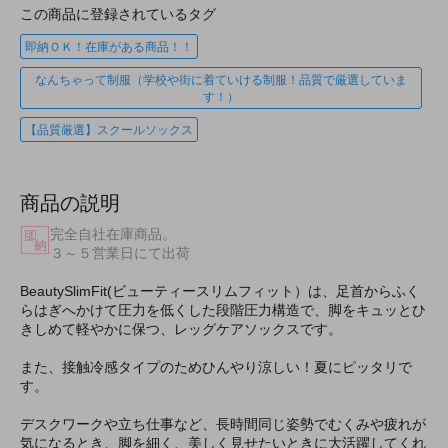
この商品に登録されているタグ
即納ＯＫ！在庫がある商品！！
なんちゃって制服（学校や街に着ていける制服！品質で厳選していま
す！）
【品質厳選】スクールソックス
商品の説明
完全自社在庫商品。
３～５営業日にて出荷
BeautySlimFit(ビューティースリムフィット）は、足首からふく
らはぎへかけて圧力を低くした段階圧力構造で、脚をキュッとひ
きしめて軽やかに保つ、レッグケアソックスです。
また、接触冷感タイプのためひんやり涼しい！夏にピッタリで
す。
デスクワークや立ち仕事など、長時間同じ姿勢でむくみや疲れが
気になるとき、脚を細く、美しく見せたいときに大活躍してくれ