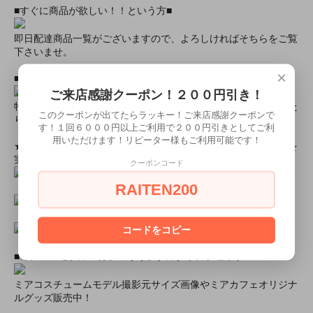
■すぐに商品が欲しい！！という方■
即日配達商品一覧がございますので、よろしければそちらをご覧
下さいませ。
×
■とにかく安くて高品質な商品が欲しい！という方■
ご来店感謝クーポン！２００円引き！
特別割引商品を掲載しています！最大８０％引きの商品もあった
このクーポンが出てたらラッキー！ご来店感謝クーポンで
りします！
す！１回６０００円以上ご利用で２００円引きとしてご利
用いただけます！リピーター様もご利用可能です！
★ミアカフェ・ミアリラではミアコス衣装を着用したイベントを
実施中★
クーポンコード
RAITEN200
コードをコピー
■ミアコスモデル＆カフェオリジナルグッズショップ■
ミアコスチュームモデル撮影元サイズ画像やミアカフェオリジナ
ルグッズ販売中！