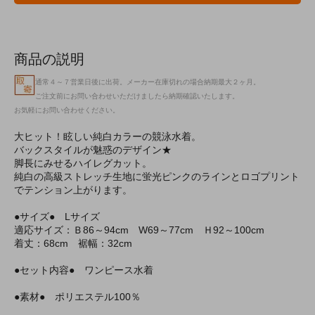
商品の説明
通常４～７営業日後に出荷。メーカー在庫切れの場合納期最大２ヶ月。
ご注文前にお問い合わせいただけましたら納期確認いたします。
お気軽にお問い合わせください。
大ヒット！眩しい純白カラーの競泳水着。
バックスタイルが魅惑のデザイン★
脚長にみせるハイレグカット。
純白の高級ストレッチ生地に蛍光ピンクのラインとロゴプリント
でテンション上がります。
●サイズ● Lサイズ
適応サイズ：Ｂ86～94cm W69～77cm Ｈ92～100cm
着丈：68cm 裾幅：32cm
●セット内容● ワンピース水着
●素材● ポリエステル100％