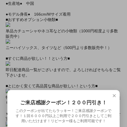
●生産地● 中国
●モデル身長● 166cm/Mサイズ着用
■おすすめオプション小物類■
単品カチューシャやネコ耳などの小物類（1000円程度より多数
販売中）
ニーハイソックス、タイツなど（500円より多数販売中！）
■すぐに商品が欲しい！！という方■
即日配達商品一覧がございますので、よろしければそちらをご覧
下さいませ。
■とにかく安くて高品質な商品が欲しい！という方■
×
特別割引商品を掲載しています！最大８０％引きの商品もあった
ご来店感謝クーポン！２００円引き！
りします！
このクーポンが出てたらラッキー！ご来店感謝クーポンで
★ミアカフェ・ミアリラではミアコス衣装を着用したイベントを
す！１回６０００円以上ご利用で２００円引きとしてご利
実施中★
用いただけます！リピーター様もご利用可能です！