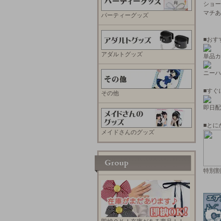
ショー
マチあ
パーティーグッズ
■おす
アダルトグッズ
単品カ
ニーハ
■すぐ
その他
即日配
■とに
メイドさんのグッズ
特別割