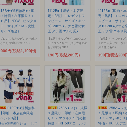
113B★●送料無料●＜即
1112B■【即納・本店限
1112B■【即納・
納！特価！在庫限り！＞
定・B品】 エレガントワ
定・B品】 エレガ
【Ｂ品】 NYW ピンクメ
ンピース サイズ：キッ
ンピース サイズ
イド サイズ：Ｍ（女性
ズ120cm ●アナと雪の女
ズ100cm ●アナ
Ｌサイズ相当）
王 アナ雪 エルサ風●
王 アナ雪 エルサ風
プロンに大きなピンクリボン
【B品】キッズサイズはウエス
【B品】キッズサイズ
とても可愛いデザイン♪
トにゴム入りで、少し大きめの
トにゴム入りで、少し
お子様にもOK！
お子様にもOK！
,000円(税込1,100円)
190円(税込209円)
190円(税込209
1110E★●送料無料
1258A▲＜お一人様
1258A▲＜
●【即納・本店在庫限定・
１足限り！即納！在庫限
１足限り！即納！
イベントB品】
り！＞ マジキチ１円の超
り！＞ マジキチ１
ewYorkWish ショートパ
特価・TKF 50デニール ラ
特価・TKF 50デニ