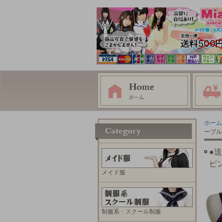
ホーム
ープル
●
ピ
メイド服
制服系・スクール制服