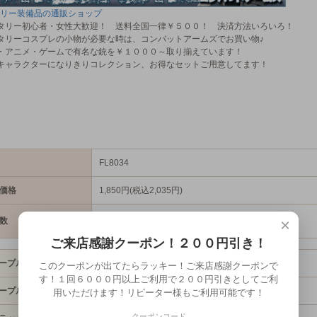
リー装備品の通販ショップ
タリー初心者・女性大歓迎！ 送料全国一律￥５００！ 決済方法いろいろ！
タリーコスプレの小物が必要な時は、コンバットアームズでお買い物♪
・アニメ・ゲームで有名な銃を￥１０００～取り揃えています！
キャラクターになりきりコレクション、お得なセットご用意してます！
FL8034
価格
1,850円(税込2,035円)
数
×
ご来店感謝クーポン！２００円引き！
ープル(FL8034PA)/Mサイズ
1,850円(税込2,035円)
このクーポンが出てたらラッキー！ご来店感謝クーポンで
す！１回６０００円以上ご利用で２００円引きとしてご利
ープル(FL8034PA)/Lサイズ
1,850円(税込2,035円)
用いただけます！リピーター様もご利用可能です！
クーポンコード