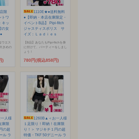
本店限
1110E★●送料無料
ントワ
●【即納・本店在庫限定・
：キッ
イベントB品】 Pipi-fitch
と雪の女
ジャスティスポリス サ
●
イズ：Ｌａｄｉｅｓ
はウエス
【B品】あなたもPipi-fitchを身
大きめの
に付けて、パーティーをしまし
ょう！
円)
780円(税込858円)
お一人様
1260B▲＜お一人様
在庫限
１足限り！即納！在庫限
円の超
り！＞ マジキチ１円の超
ール ラ
特価・TKF 50デニール ラ