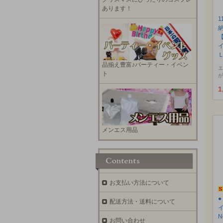
あります！
1
品揃え豊富♪パーティー・イベン
エ
ト
が
1
メンエス用品
お支払い方法について
配送方法・送料について
N
お問い合わせ