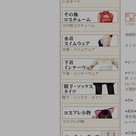
レオタード
お気軽
その他コスチューム
伸縮性
ストラ
水着・スイムウェア
●セッ
●サイ
下着・インナーウェア
M（バ
L(バス
※選択
靴下・ソックス・タイツ
●色●
●素材
身生地
コスプレ小物
レース
●仕様