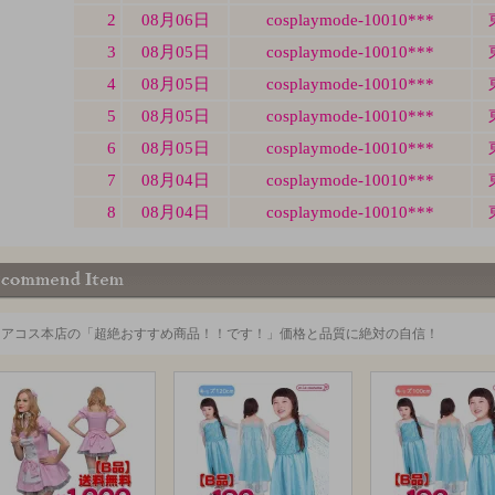
ミアコス本店の「超絶おすすめ商品！！です！」価格と品質に絶対の自信！