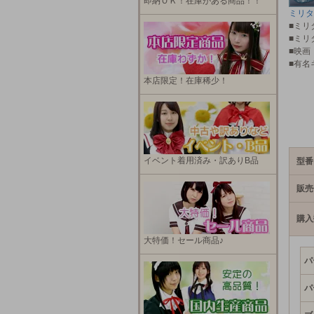
即納ＯＫ！在庫がある商品！！
ミリタ
■ミリ
■ミリ
■映画
■有名
本店限定！在庫稀少！
イベント着用済み・訳ありB品
型番
販売
購入
大特価！セール商品♪
パ
パ