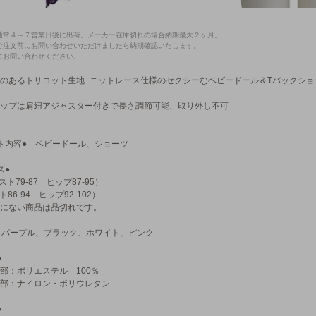
通常４～７営業日後に出荷。メーカー在庫切れの場合納期最大２ヶ月。
ご注文前にお問い合わせいただけましたら納期確認いたします。
にお問い合わせください。
のあるトリコット生地+ニットレース仕様のセクシーなベビードール＆Tバックショ
ップは肩紐アジャスター付きで長さ調節可能、取り外し不可
ト内容● ベビードール、ショーツ
ズ●
スト79-87 ヒップ87-95）
ト86-94 ヒップ92-102）
にない商品は品切れです。
 パープル、ブラック、ホワイト、ピンク
●
部：ポリエステル 100％
部：ナイロン・ポリウレタン
●