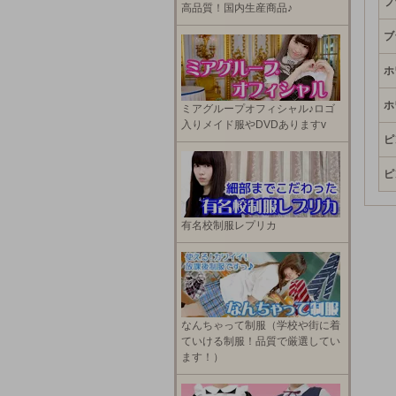
ブ
高品質！国内生産商品♪
ブ
ホ
ホ
ミアグループオフィシャル♪ロゴ
入りメイド服やDVDありますv
ピ
ピ
有名校制服レプリカ
なんちゃって制服（学校や街に着
ていける制服！品質で厳選してい
ます！）