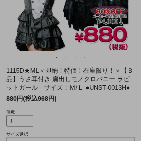
1115D★ML＜即納！特価！在庫限り！＞【Ｂ
品】うさ耳付き 肩出しモノクロバニー ラビ
ットガール サイズ：Ｍ/Ｌ ●UNST-0013H●
880円(税込968円)
個数
サイズ選択