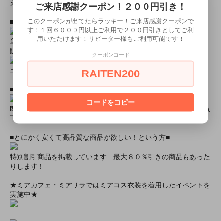
える場合があります。予めご了承ください。
ご来店感謝クーポン！２００円引き！
このクーポンが出てたらラッキー！ご来店感謝クーポンで
■おすすめオプション小物類■
す！１回６０００円以上ご利用で２００円引きとしてご利
用いただけます！リピーター様もご利用可能です！
単品カチューシャやネコ耳などの小物類（1000円程度より多数
販売中）
クーポンコード
ニーハイソックス、タイツなど（500円より多数販売中！）
RAITEN200
■すぐに商品が欲しい！！という方■
コードをコピー
即日配達商品一覧がございますので、よろしければそちらをご覧
下さいませ。
■とにかく安くて高品質な商品が欲しい！という方■
特別割引商品を掲載しています！最大８０％引きの商品もあった
りします！
★ミアカフェ・ミアリラではミアコス衣装を着用したイベントを
実施中★