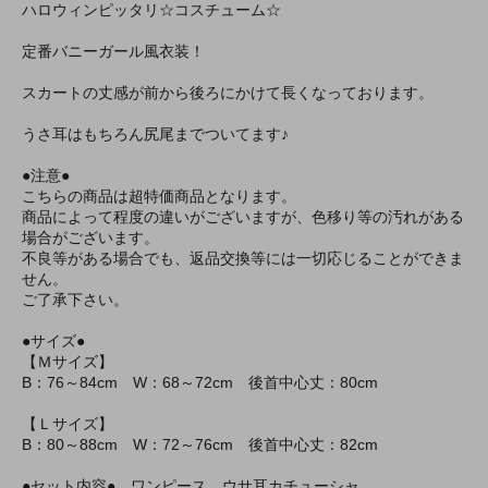
ハロウィンピッタリ☆コスチューム☆
定番バニーガール風衣装！
スカートの丈感が前から後ろにかけて長くなっております。
うさ耳はもちろん尻尾までついてます♪
●注意●
こちらの商品は超特価商品となります。
商品によって程度の違いがございますが、色移り等の汚れがある
場合がございます。
不良等がある場合でも、返品交換等には一切応じることができま
せん。
ご了承下さい。
●サイズ●
【Ｍサイズ】
B：76～84cm W：68～72cm 後首中心丈：80cm
【Ｌサイズ】
B：80～88cm W：72～76cm 後首中心丈：82cm
●セット内容● ワンピース、ウサ耳カチューシャ