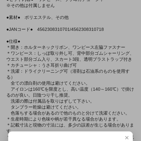
※その他は付属しません
●素材● ポリエステル、その他
●JANコード● 4562308310701/4562308310718
●仕様●
＊開き：ホルターネックリボン、ワンピース左脇ファスナー
＊ワンピース：しっぽ取り外し可、背中部分ゴムシャーリング、
ウエスト部分ゴム入り、スカート3段、透明ブラストラップ付き
＊カチューシャ：うさ耳折り曲げ可
＊洗濯：ドライクリーニング可（溶剤は石油系のものを使用す
る）
全ての漂白剤の使用は避けてください。
アイロンは160℃を限度とし、高い温度（140～160℃）で掛け
るのが良い。日陰つり干し推奨。
洗濯の際は付属品を取りはずして下さい。
タンブラー乾燥は避けてください。
色落ちする場合があるので他のものと分けて洗濯ください。
＊生産時期により色味や柄が若干異なる場合があります。
＊記載寸法と現物の寸法には、多少の誤差が生じる場合がありま
す。
×
＊ご覧頂いている環境によっては、画像の色と現物が異なって見