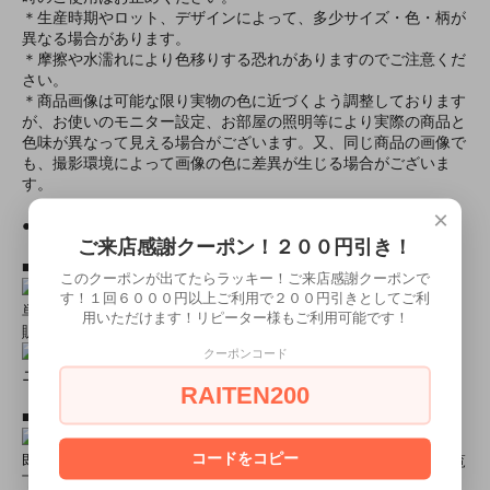
＊生産時期やロット、デザインによって、多少サイズ・色・柄が
異なる場合があります。
＊摩擦や水濡れにより色移りする恐れがありますのでご注意くだ
さい。
＊商品画像は可能な限り実物の色に近づくよう調整しております
が、お使いのモニター設定、お部屋の照明等により実際の商品と
色味が異なって見える場合がございます。又、同じ商品の画像で
も、撮影環境によって画像の色に差異が生じる場合がございま
す。
×
●モデル身長● 86cm（baby80サイズ着用）
ご来店感謝クーポン！２００円引き！
■おすすめオプション小物類■
このクーポンが出てたらラッキー！ご来店感謝クーポンで
す！１回６０００円以上ご利用で２００円引きとしてご利
単品カチューシャやネコ耳などの小物類（1000円程度より多数
用いただけます！リピーター様もご利用可能です！
販売中）
クーポンコード
ニーハイソックス、タイツなど（500円より多数販売中！）
RAITEN200
■すぐに商品が欲しい！！という方■
コードをコピー
即日配達商品一覧がございますので、よろしければそちらをご覧
下さいませ。