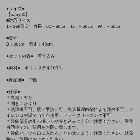
●サイズ●
【baby80】
■対応サイズ
1～2歳目安 身長：80～90cm B：～50cm W：～50cm
■実寸
B：80cm 着丈：49cm
●セット内容● 着ぐるみ
●素材● ポリエステル100％
●原産国● 中国
●仕様●
＊裏地：有り
＊開き：かぶり
＊洗濯機不可、弱い手洗い可、塩素系漂白剤による漂白不可、ア
イロンは中温で当て布使用、ドライクリーニング不可
＊装飾部分の引っ掛かりや巻き込みに十分ご注意ください。保護
者同伴でのご使用をお願い致します。
＊装飾パーツを口に入れることの無いようご注意ください。就寝
時のご使用はお止めください。