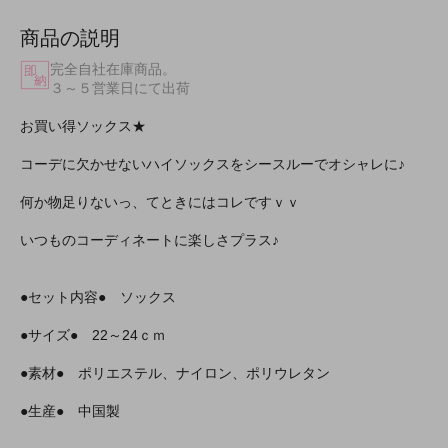
商品の説明
完全自社在庫商品。
３～５営業日にて出荷
お買い得ソックス★
コーデに欠かせないハイソックスをシースルーでオシャレに♪
何か物足りないっ、てときにはコレですｖｖ
いつものコーディネートに楽しさプラス♪
●セット内容● ソックス
●サイズ● 22～24ｃｍ
●素材● ポリエステル、ナイロン、ポリウレタン
●生産● 中国製