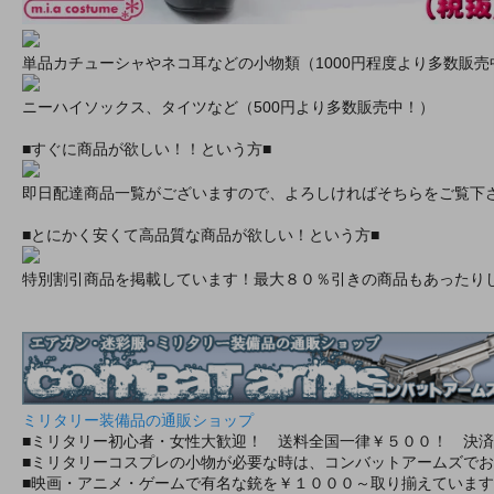
単品カチューシャやネコ耳などの小物類（1000円程度より多数販売
ニーハイソックス、タイツなど（500円より多数販売中！）
■すぐに商品が欲しい！！という方■
即日配達商品一覧がございますので、よろしければそちらをご覧下
■とにかく安くて高品質な商品が欲しい！という方■
特別割引商品を掲載しています！最大８０％引きの商品もあったり
ミリタリー装備品の通販ショップ
■ミリタリー初心者・女性大歓迎！ 送料全国一律￥５００！ 決
■ミリタリーコスプレの小物が必要な時は、コンバットアームズでお
■映画・アニメ・ゲームで有名な銃を￥１０００～取り揃えていま