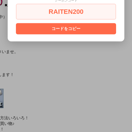
クーポンコード
■おすすめオプション小物類■
RAITEN200
中）
コードをコピー
さいませ。
します！
済方法いろいろ！
買い物♪
す！