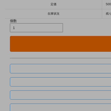
定価
50
在庫状況
残り
個数