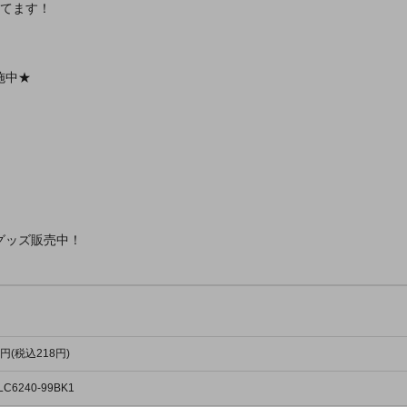
してます！
施中★
グッズ販売中！
8円(税込218円)
LC6240-99BK1