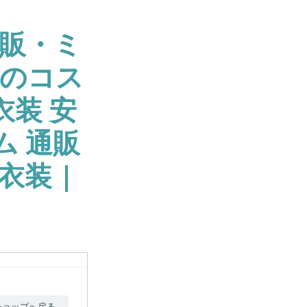
販・ミ
大のコス
衣装 安
ム 通販
衣装 |
ショップへ戻る