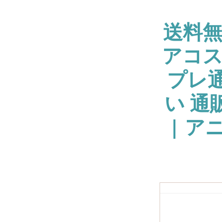
送料
アコス
プレ通
い 通
| ア