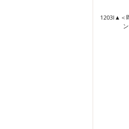
1203I
ン