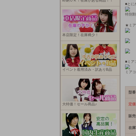
即納ＯＫ！在庫がある商品！！
■とに
特別割
★ミア
本店限定！在庫稀少！
■ミア
イベント着用済み・訳ありB品
ミアコ
型番
大特価！セール商品♪
定価
販売
在庫