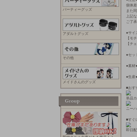
個体差
パーティーグッズ
また同
上記な
ご了承
●サイ
アダルトグッズ
【モチ
【チェ
●セッ
その他
●素材
●生産
メイドさんのグッズ
■おす
単品カ
ニーハ
■すぐ
即日配