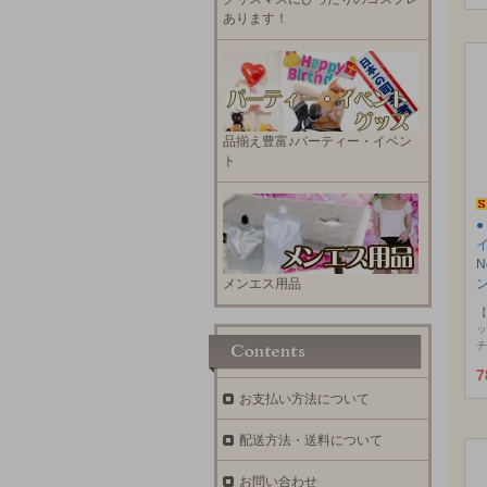
あります！
品揃え豊富♪パーティー・イベン
ト
N
メンエス用品
【
ッ
チ
7
お支払い方法について
配送方法・送料について
お問い合わせ