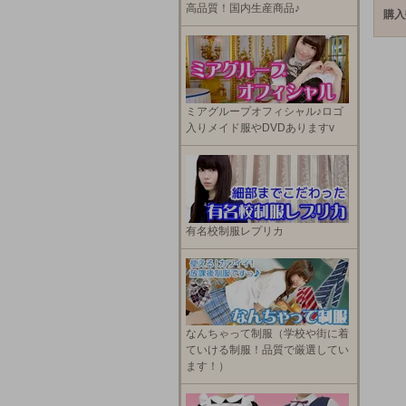
高品質！国内生産商品♪
購入
ミアグループオフィシャル♪ロゴ
入りメイド服やDVDありますv
有名校制服レプリカ
なんちゃって制服（学校や街に着
ていける制服！品質で厳選してい
ます！）