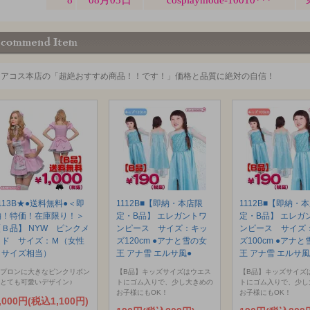
ミアコス本店の「超絶おすすめ商品！！です！」価格と品質に絶対の自信！
113B★●送料無料●＜即
1112B■【即納・本店限
1112B■【即納・
納！特価！在庫限り！＞
定・B品】 エレガントワ
定・B品】 エレガ
【Ｂ品】 NYW ピンクメ
ンピース サイズ：キッ
ンピース サイズ
イド サイズ：Ｍ（女性
ズ120cm ●アナと雪の女
ズ100cm ●アナ
Ｌサイズ相当）
王 アナ雪 エルサ風●
王 アナ雪 エルサ風
プロンに大きなピンクリボン
【B品】キッズサイズはウエス
【B品】キッズサイズ
とても可愛いデザイン♪
トにゴム入りで、少し大きめの
トにゴム入りで、少し
お子様にもOK！
お子様にもOK！
,000円(税込1,100円)