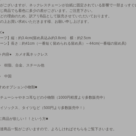
がございますが、ネックレスチェーンが台紙に固定されている影響で一部まっすぐ
じ商品でも着色に多少の差がございます。ご注意下さい。
どの理由のため、訳アリB品として販売させていただいております。
の上お買い求めいただきます様、お願い申し上げます。
ズ●
ーフ】縦：約3.4cm(留め具込み約3.8cm) 横：約2.5cm
ーン】長さ：約41cm（一番短く留められる留め具）～44cm(一番端の留め具)
ト内容● カメオ風ネックレス
● 樹脂、合金、スチール他
● 中国
すめオプション小物類■
チューシャやネコ耳などの小物類（1000円程度より多数販売中）
イソックス、タイツなど（500円より多数販売中！）
に商品が欲しい！！という方■
達商品一覧がございますので、よろしければそちらをご覧下さいませ。