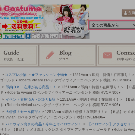
>
コスプレ小物
>
★ファッション小物★
> 1251Am■＜即納！特価！在庫限り！
ールド ●Roberta Viviani ロベルタヴィヴィアーニ ペンダント 横顔 RVCMN06●
>
即納ＯＫ！在庫がある商品！！
> 1251Am■＜即納！特価！在庫限り！＞ 【
 ●Roberta Viviani ロベルタヴィヴィアーニ ペンダント 横顔 RVCMN06●
>
イベント着用済み・訳ありB品
> 1251Am■＜即納！特価！在庫限り！＞ 【
 ●Roberta Viviani ロベルタヴィヴィアーニ ペンダント 横顔 RVCMN06●
>
大特価！セール商品♪
> 1251Am■＜即納！特価！在庫限り！＞ 【Ｂ品】カメ
erta Viviani ロベルタヴィヴィアーニ ペンダント 横顔 RVCMN06●
>
ハロウィン向きの商品！今年こそハロウィン！
>
【ハロウィン】アクセサリー
り！＞ 【Ｂ品】カメオ風ネックレス タイプM アンティークゴールド ●Roberta Viv