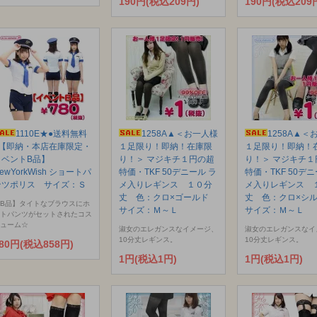
190円(税込209円)
190円(税込209
1110E★●送料無料
1258A▲＜お一人様
1258A▲＜
●【即納・本店在庫限定・
１足限り！即納！在庫限
１足限り！即納！
イベントB品】
り！＞ マジキチ１円の超
り！＞ マジキチ１
ewYorkWish ショートパ
特価・TKF 50デニール ラ
特価・TKF 50デニ
ンツポリス サイズ：Ｓ
メ入りレギンス １０分
メ入りレギンス 
丈 色：クロ×ゴールド
丈 色：クロ×シ
B品】タイトなブラウスにホ
サイズ：Ｍ～Ｌ
サイズ：Ｍ～Ｌ
トパンツがセットされたコス
ューム☆
淑女のエレガンスなイメージ、
淑女のエレガンスなイ
10分丈レギンス。
10分丈レギンス。
80円(税込858円)
1円(税込1円)
1円(税込1円)