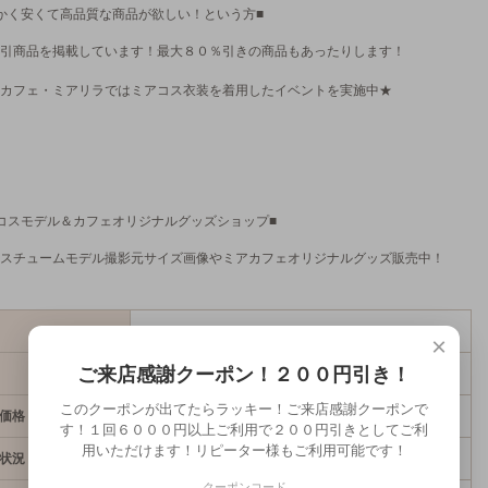
かく安くて高品質な商品が欲しい！という方■
引商品を掲載しています！最大８０％引きの商品もあったりします！
カフェ・ミアリラではミアコス衣装を着用したイベントを実施中★
コスモデル＆カフェオリジナルグッズショップ■
スチュームモデル撮影元サイズ画像やミアカフェオリジナルグッズ販売中！
H018m
×
ご来店感謝クーポン！２００円引き！
1,980円(税込2,178円)
このクーポンが出てたらラッキー！ご来店感謝クーポンで
価格
378円(税込416円)
す！１回６０００円以上ご利用で２００円引きとしてご利
用いただけます！リピーター様もご利用可能です！
状況
残り17です
クーポンコード