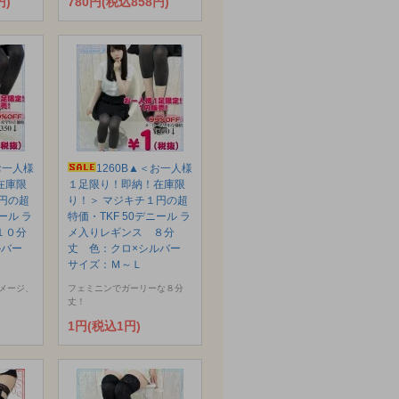
円)
780円(税込858円)
お一人様
1260B▲＜お一人様
在庫限
１足限り！即納！在庫限
円の超
り！＞ マジキチ１円の超
ール ラ
特価・TKF 50デニール ラ
１０分
メ入りレギンス ８分
ルバー
丈 色：クロ×シルバー
サイズ：Ｍ～Ｌ
メージ、
フェミニンでガーリーな８分
丈！
1円(税込1円)