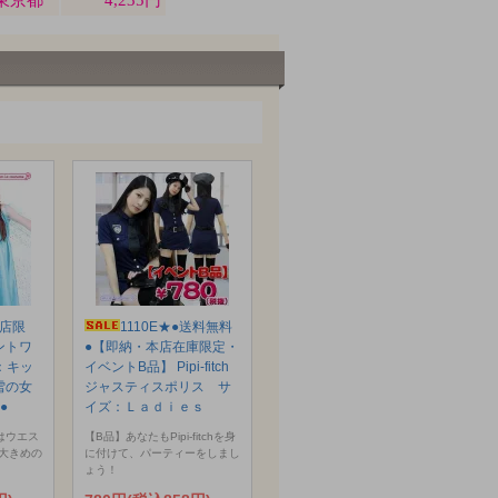
本店限
1110E★●送料無料
ントワ
●【即納・本店在庫限定・
：キッ
イベントB品】 Pipi-fitch
と雪の女
ジャスティスポリス サ
●
イズ：Ｌａｄｉｅｓ
はウエス
【B品】あなたもPipi-fitchを身
大きめの
に付けて、パーティーをしまし
ょう！