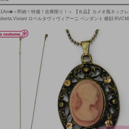
N06●
251Am■＜即納！特価！在庫限り！＞ 【Ｂ品】カメオ風ネック
oberta Viviani ロベルタヴィヴィアーニ ペンダント 横顔 RVCM