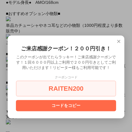
●モデル身長● AMO/168cm
■おすすめオプション小物類■
単品カチューシャやネコ耳などの小物類（1000円程度より多数
販売中）
×
ニーハイソックス、タイツなど（500円より多数販売中！）
ご来店感謝クーポン！２００円引き！
■すぐに商品が欲しい！！という方■
このクーポンが出てたらラッキー！ご来店感謝クーポンで
す！１回６０００円以上ご利用で２００円引きとしてご利
即日配達商品一覧がございますので、よろしければそちらをご覧
用いただけます！リピーター様もご利用可能です！
下さいませ。
クーポンコード
■とにかく安くて高品質な商品が欲しい！という方■
RAITEN200
特別割引商品を掲載しています！最大８０％引きの商品もあった
りします！
コードをコピー
★ミアカフェ・ミアリラではミアコス衣装を着用したイベントを
実施中★