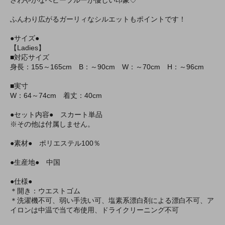
さわやかなベビーブルーが優しい印象♡
ふんわり広がるガーリィなシルエットもポイントです！
●サイズ●
【Ladies】
■対応サイズ
身長：155～165cm B：～90cm W：～70cm H：～96cm
■実寸
W：64～74cm 着丈：40cm
●セット内容● スカート単品
※その他は付属しません。
●素材● ポリエステル100％
●生産地● 中国
●仕様●
＊開き：ウエストゴム
＊洗濯機不可、弱い手洗い可、塩素系漂白剤による漂白不可、ア
イロンは中温で当て布使用、ドライクリーニング不可