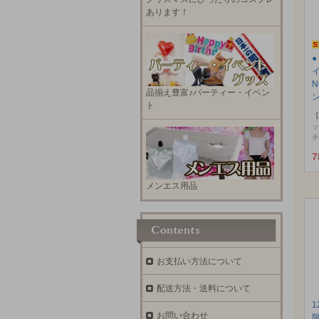
あります！
N
品揃え豊富♪パーティー・イベン
ト
【
ッ
チ
7
メンエス用品
お支払い方法について
配送方法・送料について
お問い合わせ