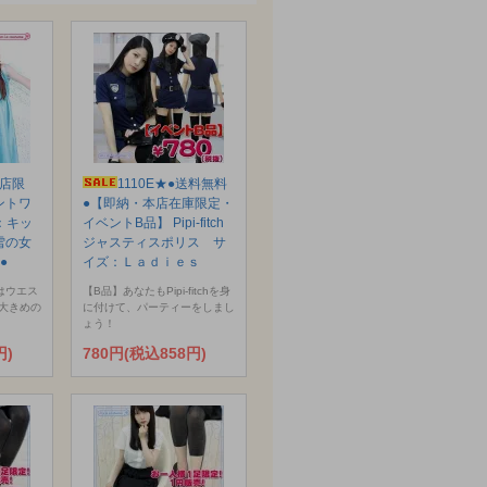
本店限
1110E★●送料無料
ントワ
●【即納・本店在庫限定・
：キッ
イベントB品】 Pipi-fitch
と雪の女
ジャスティスポリス サ
●
イズ：Ｌａｄｉｅｓ
はウエス
【B品】あなたもPipi-fitchを身
大きめの
に付けて、パーティーをしまし
ょう！
円)
780円(税込858円)