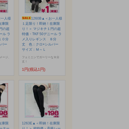
お一人様
1260B▲＜お一人様
在庫限
１足限り！即納！在庫限
円の超
り！＞ マジキチ１円の超
ール ラ
特価・TKF 50デニール ラ
１０分
メ入りレギンス ８分
ルバー
丈 色：クロ×シルバー
サイズ：Ｍ～Ｌ
メージ、
フェミニンでガーリーな８分
丈！
1円(税込1円)
在庫限
1263E▲＜即納！在庫限
ーター
り！＞ 超特価・高級レー