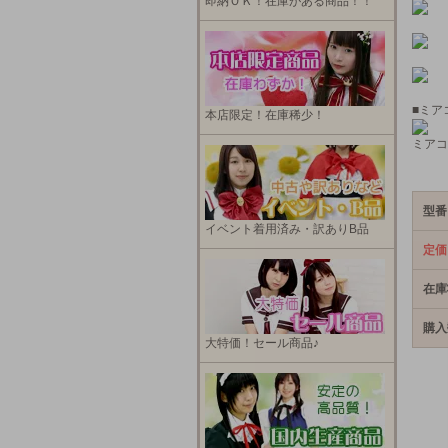
即納ＯＫ！在庫がある商品！！
■ミア
本店限定！在庫稀少！
ミアコ
型番
イベント着用済み・訳ありB品
定価
在庫
購入
大特価！セール商品♪