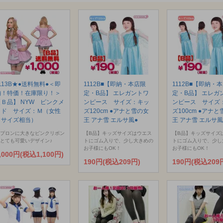
113B★●送料無料●＜即
1112B■【即納・本店限
1112B■【即納・
納！特価！在庫限り！＞
定・B品】 エレガントワ
定・B品】 エレガ
【Ｂ品】 NYW ピンクメ
ンピース サイズ：キッ
ンピース サイズ
イド サイズ：Ｍ（女性
ズ120cm ●アナと雪の女
ズ100cm ●アナ
Ｌサイズ相当）
王 アナ雪 エルサ風●
王 アナ雪 エルサ風
プロンに大きなピンクリボン
【B品】キッズサイズはウエス
【B品】キッズサイズ
とても可愛いデザイン♪
トにゴム入りで、少し大きめの
トにゴム入りで、少し
お子様にもOK！
お子様にもOK！
,000円(税込1,100円)
190円(税込209円)
190円(税込209