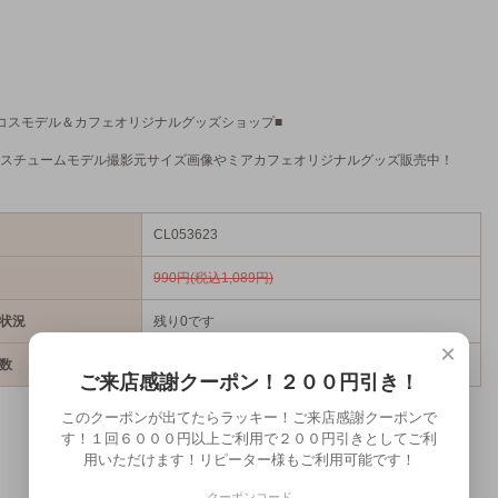
コスモデル＆カフェオリジナルグッズショップ■
スチュームモデル撮影元サイズ画像やミアカフェオリジナルグッズ販売中！
CL053623
990円(税込1,089円)
状況
残り0です
×
数
売り切れ
ご来店感謝クーポン！２００円引き！
このクーポンが出てたらラッキー！ご来店感謝クーポンで
す！１回６０００円以上ご利用で２００円引きとしてご利
用いただけます！リピーター様もご利用可能です！
クーポンコード