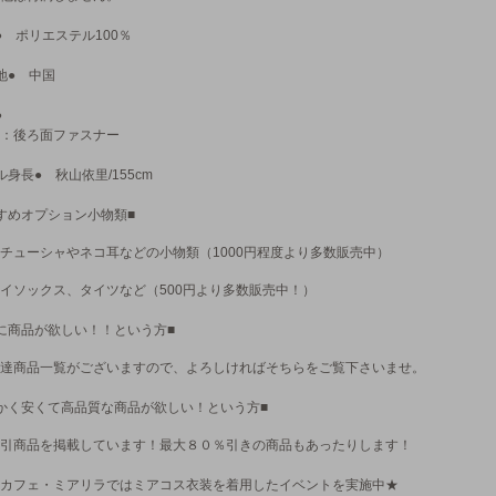
● ポリエステル100％
地● 中国
●
：後ろ面ファスナー
ル身長● 秋山依里/155cm
すめオプション小物類■
チューシャやネコ耳などの小物類（1000円程度より多数販売中）
イソックス、タイツなど（500円より多数販売中！）
に商品が欲しい！！という方■
達商品一覧がございますので、よろしければそちらをご覧下さいませ。
かく安くて高品質な商品が欲しい！という方■
引商品を掲載しています！最大８０％引きの商品もあったりします！
カフェ・ミアリラではミアコス衣装を着用したイベントを実施中★