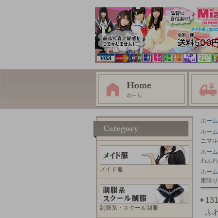
ホーム
ホーム
ニマル
ホーム
わふわ
メイド服
ホーム
庫限り
1
制服系・スクール制服
ふ