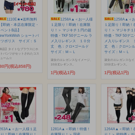
1110E★●送料無料
1258A▲＜お一人様
1258A▲＜
●【即納・本店在庫限定・
１足限り！即納！在庫限
１足限り！即納！
イベントB品】
り！＞ マジキチ１円の超
り！＞ マジキチ１
ewYorkWish ショートパ
特価・TKF 50デニール ラ
特価・TKF 50デニ
ンツポリス サイズ：Ｓ
メ入りレギンス １０分
メ入りレギンス 
丈 色：クロ×ゴールド
丈 色：クロ×シ
B品】タイトなブラウスにホ
サイズ：Ｍ～Ｌ
サイズ：Ｍ～Ｌ
トパンツがセットされたコス
ューム☆
淑女のエレガンスなイメージ、
淑女のエレガンスなイ
10分丈レギンス。
10分丈レギンス。
80円(税込858円)
1円(税込1円)
1円(税込1円)
1263A▲＜お一人様１足
1281A▲＜即納！特価！
1264A▲＜即納！
限り！即納！在庫限り！
在庫限り！＞ 国産
り！＞ 超特価・ガ