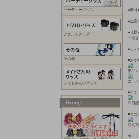
パーティーグッズ
●素材
●生産
●仕様
アダルトグッズ
＊開き
●モデ
その他
■おす
単品カ
ニーハ
メイドさんのグッズ
■すぐ
即日配
■とに
特別割
★ミア