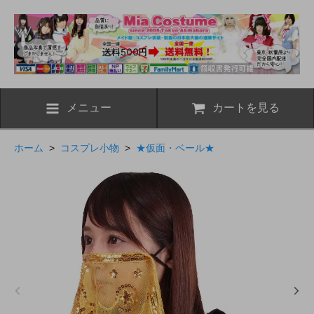
メニュー
カートを見る
ホーム
>
コスプレ小物
>
★仮面・ベール★