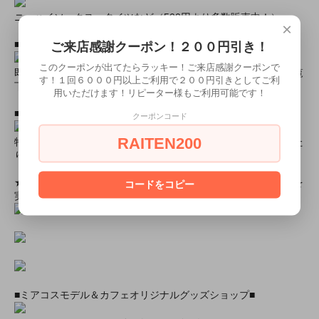
ニーハイソックス、タイツなど（500円より多数販売中！）
×
■すぐに商品が欲しい！！という方■
ご来店感謝クーポン！２００円引き！
このクーポンが出てたらラッキー！ご来店感謝クーポンで
即日配達商品一覧がございますので、よろしければそちらをご覧
す！１回６０００円以上ご利用で２００円引きとしてご利
下さいませ。
用いただけます！リピーター様もご利用可能です！
■とにかく安くて高品質な商品が欲しい！という方■
クーポンコード
RAITEN200
特別割引商品を掲載しています！最大８０％引きの商品もあった
りします！
★ミアカフェ・ミアリラではミアコス衣装を着用したイベントを
コードをコピー
実施中★
■ミアコスモデル＆カフェオリジナルグッズショップ■