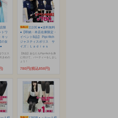
本店限
1110E★●送料無料
ントワ
●【即納・本店在庫限定・
：キッ
イベントB品】 Pipi-fitch
と雪の女
ジャスティスポリス サ
●
イズ：Ｌａｄｉｅｓ
はウエス
【B品】あなたもPipi-fitchを身
大きめの
に付けて、パーティーをしまし
ょう！
円)
780円(税込858円)
お一人様
1260B▲＜お一人様