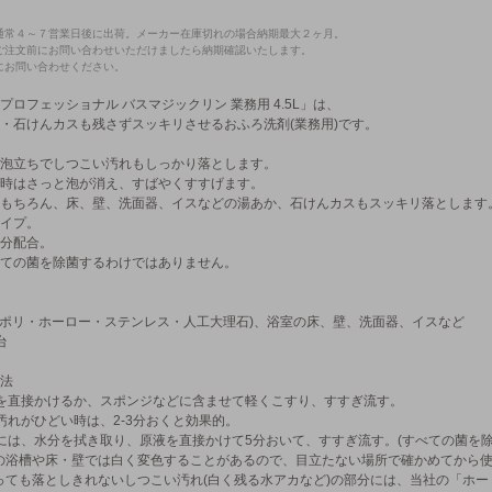
通常４～７営業日後に出荷。メーカー在庫切れの場合納期最大２ヶ月。
ご注文前にお問い合わせいただけましたら納期確認いたします。
にお問い合わせください。
プロフェッショナル バスマジックリン 業務用 4.5L」は、
・石けんカスも残さずスッキリさせるおふろ洗剤(業務用)です。
泡立ちでしつこい汚れもしっかり落とします。
時はさっと泡が消え、すばやくすすげます。
もちろん、床、壁、洗面器、イスなどの湯あか、石けんカスもスッキリ落とします
イプ。
分配合。
ての菌を除菌するわけではありません。
(ポリ・ホーロー・ステンレス・人工大理石)、浴室の床、壁、洗面器、イスなど
台
法
を直接かけるか、スポンジなどに含ませて軽くこすり、すすぎ流す。
汚れがひどい時は、2-3分おくと効果的。
には、水分を拭き取り、原液を直接かけて5分おいて、すすぎ流す。(すべての菌を
の浴槽や床・壁では白く変色することがあるので、目立たない場所で確かめてから使
っても落としきれないしつこい汚れ(白く残る水アカなど)の部分には、当社の「ホー