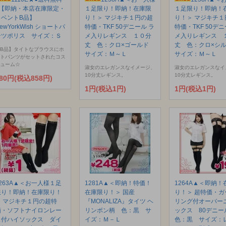
●【即納・本店在庫限定・
１足限り！即納！在庫限
１足限り！即納！
イベントB品】
り！＞ マジキチ１円の超
り！＞ マジキチ１
ewYorkWish ショートパ
特価・TKF 50デニール ラ
特価・TKF 50デニ
ンツポリス サイズ：Ｓ
メ入りレギンス １０分
メ入りレギンス 
丈 色：クロ×ゴールド
丈 色：クロ×シ
B品】タイトなブラウスにホ
サイズ：Ｍ～Ｌ
サイズ：Ｍ～Ｌ
トパンツがセットされたコス
ューム☆
淑女のエレガンスなイメージ、
淑女のエレガンスなイ
10分丈レギンス。
10分丈レギンス。
80円(税込858円)
1円(税込1円)
1円(税込1円)
1263A▲＜お一人様１足
1281A▲＜即納！特価！
1264A▲＜即納！
限り！即納！在庫限り！
在庫限り！＞ 国産
り！＞ 超特価・ガ
＞ マジキチ１円の超特
『MONALIZA』タイツ ヘ
リング付オーバー
価・ソフトナイロンレー
リンボン柄 色：黒 サ
ックス 80デニ
ス付ハイソックス ダイ
イズ：Ｍ－Ｌ
色：黒 サイズ：