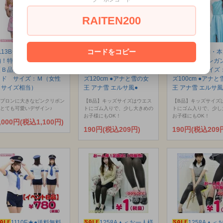
RAITEN200
コードをコピー
113B★●送料無料●＜即
1112B■【即納・本店限
1112B■【即納・
納！特価！在庫限り！＞
定・B品】 エレガントワ
定・B品】 エレガ
【Ｂ品】 NYW ピンクメ
ンピース サイズ：キッ
ンピース サイズ
イド サイズ：Ｍ（女性
ズ120cm ●アナと雪の女
ズ100cm ●アナ
Ｌサイズ相当）
王 アナ雪 エルサ風●
王 アナ雪 エルサ風
プロンに大きなピンクリボン
【B品】キッズサイズはウエス
【B品】キッズサイズ
とても可愛いデザイン♪
トにゴム入りで、少し大きめの
トにゴム入りで、少し
お子様にもOK！
お子様にもOK！
,000円(税込1,100円)
190円(税込209円)
190円(税込209
1110E★●送料無料
1258A▲＜お一人様
1258A▲＜