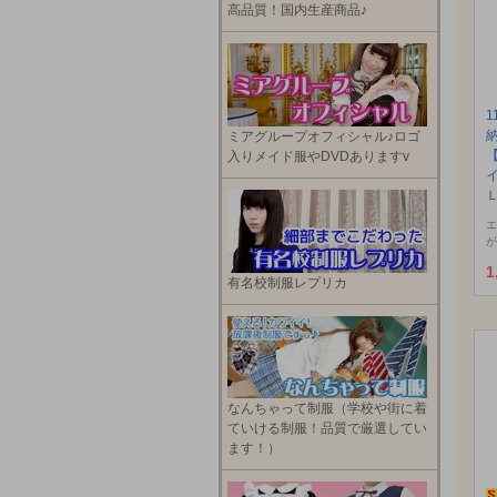
高品質！国内生産商品♪
1
ミアグループオフィシャル♪ロゴ
入りメイド服やDVDありますv
エ
が
1
有名校制服レプリカ
なんちゃって制服（学校や街に着
ていける制服！品質で厳選してい
ます！）