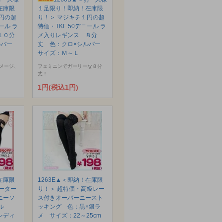
在庫限
１足限り！即納！在庫限
円の超
り！＞ マジキチ１円の超
ール ラ
特価・TKF 50デニール ラ
１０分
メ入りレギンス ８分
ルバー
丈 色：クロ×シルバー
サイズ：Ｍ～Ｌ
メージ、
フェミニンでガーリーな８分
丈！
1円(税込1円)
在庫限
1263E▲＜即納！在庫限
ーター
り！＞ 超特価・高級レー
ニーソ
ス付きオーバーニースト
ール
ッキング 色：黒×銀ラ
レディ
メ サイズ：22～25cm