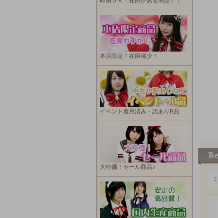
即納ＯＫ！在庫がある商品！！
本店限定！在庫稀少！
イベント着用済み・訳ありB品
大特価！セール商品♪