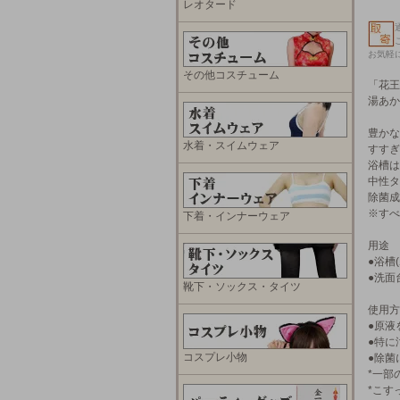
レオタード
お気軽
その他コスチューム
「花王
湯あか
豊かな
水着・スイムウェア
すすぎ
浴槽は
中性タ
除菌成
※すべ
下着・インナーウェア
用途
●浴槽
●洗面
靴下・ソックス・タイツ
使用方
●原液
●特に
コスプレ小物
●除菌
*一部
*こす