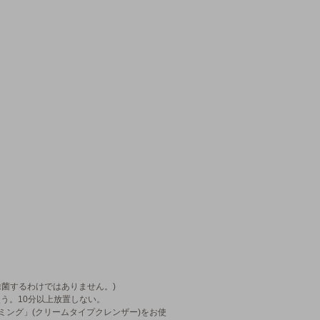
。
除菌するわけではありません。)
う。10分以上放置しない。
ミング」(クリームタイプクレンザー)をお使