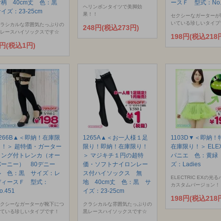
ヤ柄 40cm丈 色：黒
ースＦ 型式：No.
ヘリンボンタイツで美脚効
イズ：23-25cm
果！！
セクシーなガーターが
いている珍しいタイプ
ラシカルな雰囲気たっぷりの
248円(税込273円)
レースハイソックスです☆
198円(税込218
1円(税込1円)
1266B▲＜即納！在庫限
1265A▲＜お一人様１足
1103D▼＜即納！
り！＞ 超特価・ガーター
限り！即納！在庫限り！
在庫限り！＞ ELE
リング付トレンカ（オー
＞ マジキチ１円の超特
パニエ 色：黄緑
バーニー） 80デニー
価・ソフトナイロンレー
ズ：Ladies
ル 色：黒 サイズ：レ
ス付ハイソックス 無
ELECTRIC EXの光
ディースＦ 型式：
地 40cm丈 色：黒 サ
カスタムバージョン！
o.451
イズ：23-25cm
198円(税込218
クシーなガーターが靴下につ
クラシカルな雰囲気たっぷりの
ている珍しいタイプです！
黒レースハイソックスです☆