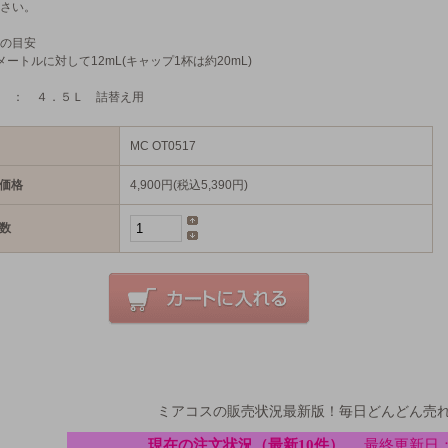
さい。
の目安
メートルに対して12mL(キャップ1杯は約20mL)
 ： ４．５Ｌ 詰替え用
MC OT0517
価格
4,900円(税込5,390円)
数
ミアコスの販売状況最新版！毎日どんどん売