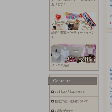
あります！
サ
ク
黒
品揃え豊富♪パーティー・イベン
ト
メンエス用品
お支払い方法について
N
配送方法・送料について
セ
い
お問い合わせ