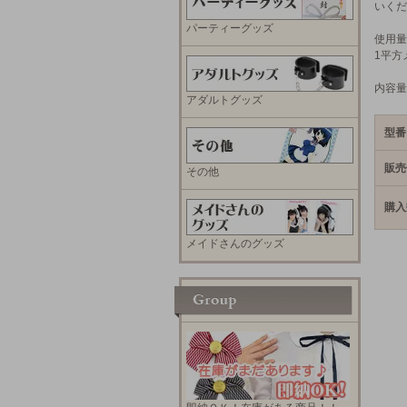
いくだ
パーティーグッズ
使用量
1平方
内容量
アダルトグッズ
型番
販売
その他
購入
メイドさんのグッズ