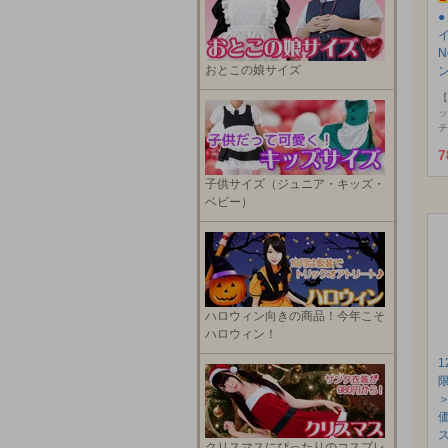
N
おとこの娘サイズ
【
ッ
チ
7
子供サイズ（ジュニア・キッズ・
ベビー）
ハロウィン向きの商品！今年こそ
ハロウィン！
クリスマスにぴったりのコスプレ