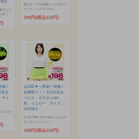
453
幅広タイプの高級レース付きニ
ーハイソックスですｖ
靴下につ
です！
198円(税込218円)
円)
特価！
1103D▼＜即納！特価！
X光る
在庫限り！＞ ELEX光る
 サイ
パニエ カスタムver.
色：イエロー サイズ：
UNISEX
るパニエの
ELECTRIC EXの光るパニエの
カスタムバージョン！
円)
198円(税込218円)