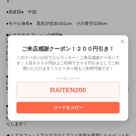
す。
●原産国● 中国
●モデル身長● 星島沙也加/161cm、小川青空/158cm
■おすすめオプション小物類■
×
単品カチューシャやネコ耳などの小物類（1000円程度より多数
ご来店感謝クーポン！２００円引き！
販売中）
このクーポンが出てたらラッキー！ご来店感謝クーポンで
す！１回６０００円以上ご利用で２００円引きとしてご利
ニーハイソックス、タイツなど（500円より多数販売中！）
用いただけます！リピーター様もご利用可能です！
■すぐに商品が欲しい！！という方■
クーポンコード
RAITEN200
即日配達商品一覧がございますので、よろしければそちらをご覧
下さいませ。
■とにかく安くて高品質な商品が欲しい！という方■
コードをコピー
特別割引商品を掲載しています！最大８０％引きの商品もあった
りします！
★ミアカフェ・ミアリラではミアコス衣装を着用したイベントを