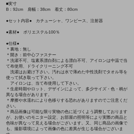
■実寸
B：92cm 肩幅：38cm 着丈：80cm
●セット内容● カチューシャ、ワンピース、注射器
●素材● ポリエステル100％
●仕様●
＊裏地：無し
＊開き：前中心ファスナー
＊洗濯不可、塩素系漂白剤による漂白不可、アイロンは中温で当
て布使用、ドライクリーニング不可
洗濯はお避け下さい。汚れは水で薄めた中性洗剤でタオル等を
使って拭き取って下さい。
アイロンは、当て布使用して下さい。
＊生産時期やロット、デザインによって、多少サイズ・色・柄が
異なる場合があります。
＊摩擦や水濡れにより色移りする恐れがありますのでご注意くだ
さい。
＊商品画像は可能な限り実物の色に近づくよう調整しております
が、お使いのモニター設定、お部屋の照明等により実際の商品と
色味が異なって見える場合がございます。又、同じ商品の画像で
も、撮影環境によって画像の色に差異が生じる場合がございま