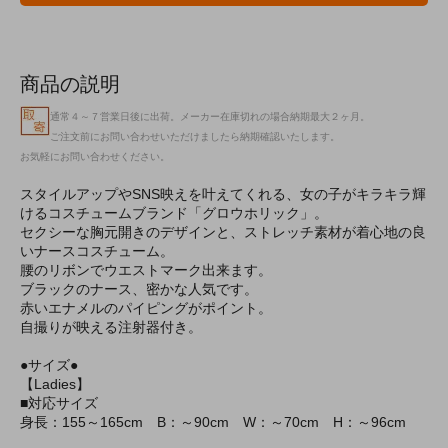
商品の説明
通常４～７営業日後に出荷。メーカー在庫切れの場合納期最大２ヶ月。
ご注文前にお問い合わせいただけましたら納期確認いたします。
お気軽にお問い合わせください。
スタイルアップやSNS映えを叶えてくれる、女の子がキラキラ輝
けるコスチュームブランド「グロウホリック」。
セクシーな胸元開きのデザインと、ストレッチ素材が着心地の良
いナースコスチューム。
腰のリボンでウエストマーク出来ます。
ブラックのナース、密かな人気です。
赤いエナメルのパイピングがポイント。
自撮りが映える注射器付き。
●サイズ●
【Ladies】
■対応サイズ
身長：155～165cm B：～90cm W：～70cm H：～96cm