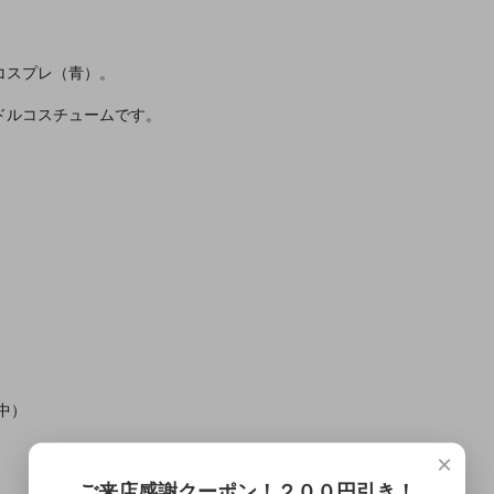
コスプレ（青）。
ドルコスチュームです。
中）
×
ご来店感謝クーポン！２００円引き！