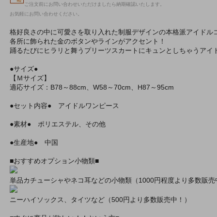
ご注文前にお問い合わせいただけましたら納期確認いたします。
お気軽にお問い合わせください。
格好良さの中に可愛さを取り入れた制服デザインの本格派アイドル
各所に飾られた金のボタンやラインがアクセント！
踊るたびにヒラリと舞うプリーツスカートにキュンとしちゃうアイ
●サイズ●
【Ｍサイズ】
適応サイズ：B78～88cm、W58～70cm、H87～95cm
●セット内容● アイドルワンピース
●素材● ポリエステル、その他
●生産地● 中国
■おすすめオプション小物類■
単品カチューシャやネコ耳などの小物類（1000円程度より多数販売
ニーハイソックス、タイツなど（500円より多数販売中！）