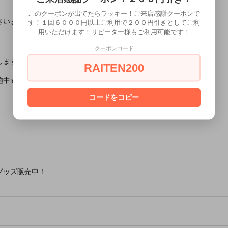
このクーポンが出てたらラッキー！ご来店感謝クーポンで
さいませ。
す！１回６０００円以上ご利用で２００円引きとしてご利
用いただけます！リピーター様もご利用可能です！
クーポンコード
します！
RAITEN200
施中★
コードをコピー
グッズ販売中！