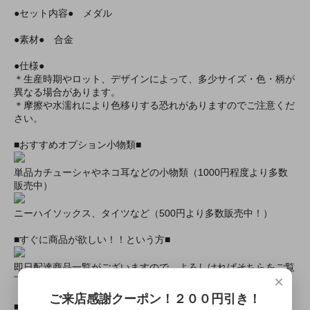
●セット内容● メダル
●素材● 合金
●仕様●
＊生産時期やロット、デザインによって、多少サイズ・色・柄が
異なる場合があります。
＊摩擦や水濡れにより色移りする恐れがありますのでご注意くだ
さい。
■おすすめオプション小物類■
単品カチューシャやネコ耳などの小物類（1000円程度より多数
販売中）
ニーハイソックス、タイツなど（500円より多数販売中！）
■すぐに商品が欲しい！！という方■
即日配達商品一覧がございますので、よろしければそちらをご覧
×
下さいませ。
ご来店感謝クーポン！２００円引き！
■とにかく安くて高品質な商品が欲しい！という方■