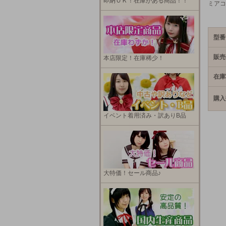
即納ＯＫ！在庫がある商品！！
ミアコ
型番
販売
本店限定！在庫稀少！
在庫
購入
イベント着用済み・訳ありB品
大特価！セール商品♪