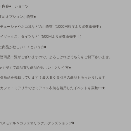
ト内容● ショーツ
すめオプション小物類■
チューシャやネコ耳などの小物類（1000円程度より多数販売中）
イソックス、タイツなど（500円より多数販売中！）
に商品が欲しい！！という方■
達商品一覧がございますので、よろしければそちらをご覧下さいませ。
かく安くて高品質な商品が欲しい！という方■
引商品を掲載しています！最大８０％引きの商品もあったりします！
カフェ・ミアリラではミアコス衣装を着用したイベントを実施中★
コスモデル＆カフェオリジナルグッズショップ■