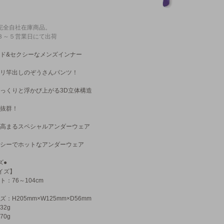
完全自社在庫商品。
３～５営業日にて出荷
ド&セクシーなメンズインナー
リ竿出しのぞうさんパンツ！
っくりと浮かび上がる3D立体構造
抜群！
高まるスペシャルアンダーウェア
シーでホットなアンダーウェア
ズ●
イズ】
ト：76～104cm
ズ：H205mm×W125mm×D56mm
32g
70g