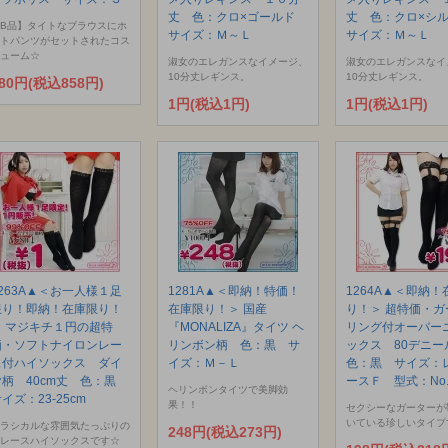
丈 色：クロ×ゴールド
丈 色：クロ×シ
B品】タイトなブラウスにホ
サイズ：Ｍ～Ｌ
サイズ：Ｍ～Ｌ
トパンツがセットされたコス
ューム☆
淑女のエレガンスなイメージ、
淑女のエレガンスなイ
10分丈レギンス。
10分丈レギンス。
80円(税込858円)
1円(税込1円)
1円(税込1円)
1263A▲＜お一人様１足
1281A▲＜即納！特価！
1264A▲＜即納！
限り！即納！在庫限り！
在庫限り！＞ 国産
り！＞ 超特価・ガ
＞ マジキチ１円の超特
『MONALIZA』タイツ ヘ
リング付オーバー
価・ソフトナイロンレー
リンボン柄 色：黒 サ
ックス 80デニ
ス付ハイソックス ダイ
イズ：Ｍ－Ｌ
色：黒 サイズ：
ヤ柄 40cm丈 色：黒
ースＦ 型式：No.
ヘリンボンタイツで美脚効
イズ：23-25cm
果！！
セクシーなガーターが
いている珍しいタイプ
ラシカルな雰囲気たっぷりの
248円(税込273円)
レースハイソックスです☆