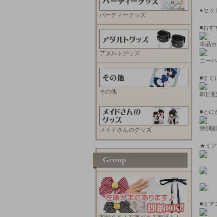
●セッ
パーティーグッズ
■おす
単品カ
アダルトグッズ
ニーハ
■すぐ
その他
即日配
■とに
特別割
メイドさんのグッズ
★ミア
■ミア