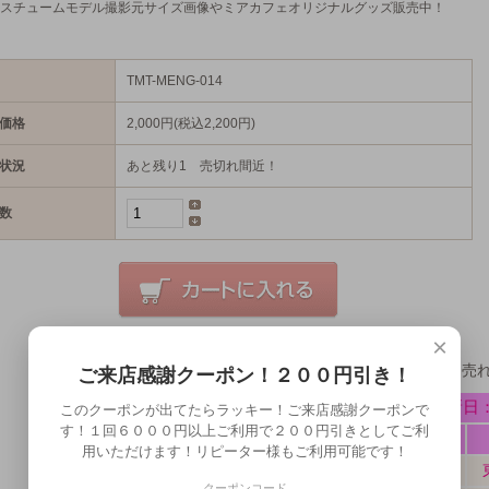
スチュームモデル撮影元サイズ画像やミアカフェオリジナルグッズ販売中！
TMT-MENG-014
価格
2,000円(税込2,200円)
状況
あと残り1 売切れ間近！
数
×
ミアコスの販売状況最新版！毎日どんどん売
ご来店感謝クーポン！２００円引き！
このクーポンが出てたらラッキー！ご来店感謝クーポンで
す！１回６０００円以上ご利用で２００円引きとしてご利
用いただけます！リピーター様もご利用可能です！
クーポンコード