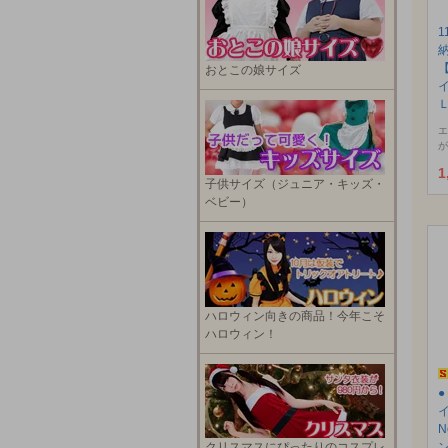
1
おとこの娘サイズ
エ
が
1
子供サイズ（ジュニア・キッズ・
ベビー）
ハロウィン向きの商品！今年こそ
ハロウィン！
N
クリスマスにぴったりのコスプレ