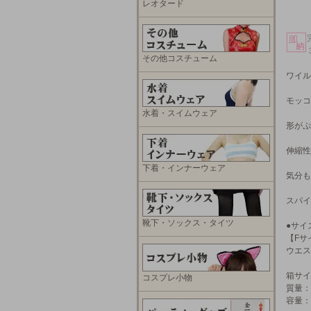
レオタード
その他コスチューム
ワイル
モッコ
水着・スイムウェア
形がぷ
伸縮性
下着・インナーウェア
気分も
スパイ
靴下・ソックス・タイツ
●サイ
【Fサ
ウエス
箱サイ
コスプレ小物
質量：
容量：