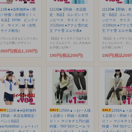
113B★●送料無料●＜即
1112B■【即納・本店限
1112B■【即納・
納！特価！在庫限り！＞
定・B品】 エレガントワ
定・B品】 エレガ
【Ｂ品】 NYW ピンクメ
ンピース サイズ：キッ
ンピース サイズ
イド サイズ：Ｍ（女性
ズ120cm ●アナと雪の女
ズ100cm ●アナ
Ｌサイズ相当）
王 アナ雪 エルサ風●
王 アナ雪 エルサ風
プロンに大きなピンクリボン
【B品】キッズサイズはウエス
【B品】キッズサイズ
とても可愛いデザイン♪
トにゴム入りで、少し大きめの
トにゴム入りで、少し
お子様にもOK！
お子様にもOK！
,000円(税込1,100円)
190円(税込209円)
190円(税込209
1110E★●送料無料
1258A▲＜お一人様
1258A▲＜
●【即納・本店在庫限定・
１足限り！即納！在庫限
１足限り！即納！
イベントB品】
り！＞ マジキチ１円の超
り！＞ マジキチ１
ewYorkWish ショートパ
特価・TKF 50デニール ラ
特価・TKF 50デニ
ンツポリス サイズ：Ｓ
メ入りレギンス １０分
メ入りレギンス 