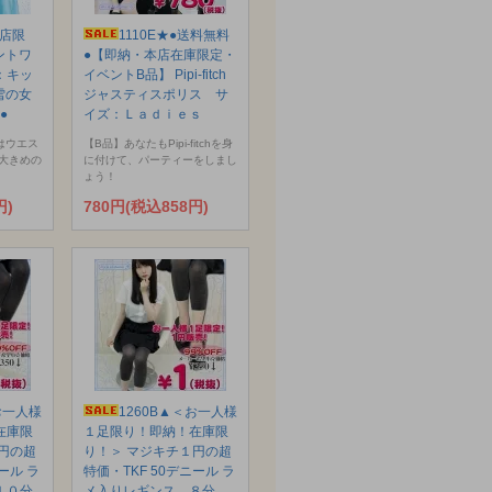
本店限
1110E★●送料無料
ントワ
●【即納・本店在庫限定・
：キッ
イベントB品】 Pipi-fitch
と雪の女
ジャスティスポリス サ
●
イズ：Ｌａｄｉｅｓ
はウエス
【B品】あなたもPipi-fitchを身
大きめの
に付けて、パーティーをしまし
ょう！
円)
780円(税込858円)
お一人様
1260B▲＜お一人様
在庫限
１足限り！即納！在庫限
円の超
り！＞ マジキチ１円の超
ール ラ
特価・TKF 50デニール ラ
１０分
メ入りレギンス ８分