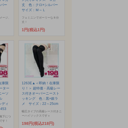
ルバー
丈 色：クロ×シルバー
サイズ：Ｍ～Ｌ
メージ、
フェミニンでガーリーな８分
丈！
1円(税込1円)
在庫限
1263E▲＜即納！在庫限
ーター
り！＞ 超特価・高級レー
ニーソ
ス付きオーバーニースト
ール
ッキング 色：黒×銀ラ
レディ
メ サイズ：22～25cm
453
幅広タイプの高級レース付きニ
ーハイソックスですｖ
靴下につ
です！
198円(税込218円)