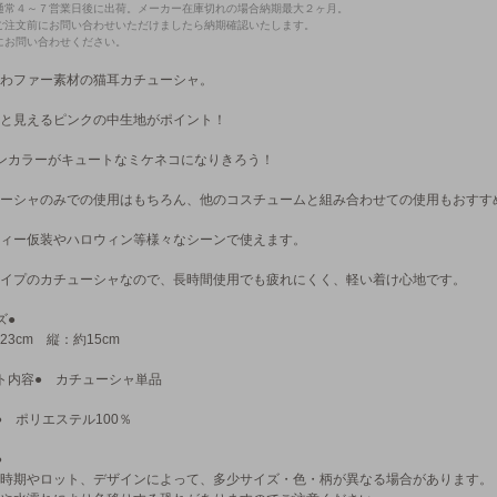
通常４～７営業日後に出荷。メーカー在庫切れの場合納期最大２ヶ月。
ご注文前にお問い合わせいただけましたら納期確認いたします。
にお問い合わせください。
わファー素材の猫耳カチューシャ。
と見えるピンクの中生地がポイント！
ンカラーがキュートなミケネコになりきろう！
ーシャのみでの使用はもちろん、他のコスチュームと組み合わせての使用もおすす
ィー仮装やハロウィン等様々なシーンで使えます。
イプのカチューシャなので、長時間使用でも疲れにくく、軽い着け心地です。
ズ●
23cm 縦：約15cm
ト内容● カチューシャ単品
● ポリエステル100％
●
時期やロット、デザインによって、多少サイズ・色・柄が異なる場合があります。