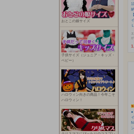
1
おとこの娘サイズ
エ
が
1
子供サイズ（ジュニア・キッズ・
ベビー）
ハロウィン向きの商品！今年こそ
ハロウィン！
N
クリスマスにぴったりのコスプレ