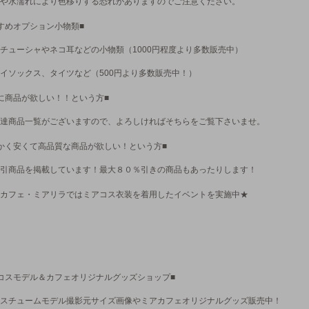
や水濡れにより色移りする恐れがありますのでご注意ください。
すめオプション小物類■
チューシャやネコ耳などの小物類（1000円程度より多数販売中）
イソックス、タイツなど（500円より多数販売中！）
に商品が欲しい！！という方■
達商品一覧がございますので、よろしければそちらをご覧下さいませ。
かく安くて高品質な商品が欲しい！という方■
引商品を掲載しています！最大８０％引きの商品もあったりします！
カフェ・ミアリラではミアコス衣装を着用したイベントを実施中★
コスモデル＆カフェオリジナルグッズショップ■
スチュームモデル撮影元サイズ画像やミアカフェオリジナルグッズ販売中！