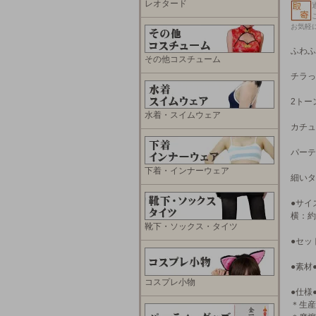
レオタード
お気軽
ふわふ
その他コスチューム
チラっ
2トー
水着・スイムウェア
カチュ
パーテ
下着・インナーウェア
細いタ
●サイ
横：約
靴下・ソックス・タイツ
●セッ
●素材
コスプレ小物
●仕様
＊生産