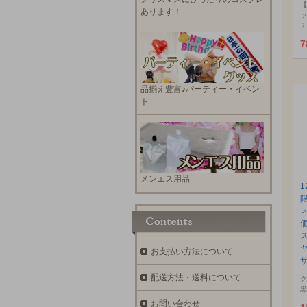
【
あります！
ッ
チ
7
品揃え豊富♪パーティー・イベン
ト
メンエス用品
お支払い方法について
サ
配送方法・送料について
ク
黒
お問い合わせ