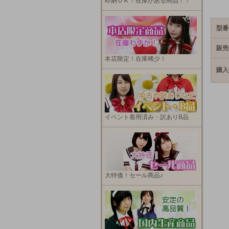
即納ＯＫ！在庫がある商品！！
型番
販売
本店限定！在庫稀少！
購入
イベント着用済み・訳ありB品
大特価！セール商品♪