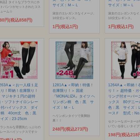
B品】タイトなブラウスにホ
サイズ：Ｍ～Ｌ
サイズ：Ｍ～Ｌ
トパンツがセットされたコス
ューム☆
淑女のエレガンスなイメージ、
淑女のエレガンスなイ
10分丈レギンス。
10分丈レギンス。
80円(税込858円)
1円(税込1円)
1円(税込1円)
1263A▲＜お一人様１足
1281A▲＜即納！特価！
1264A▲＜即納！
限り！即納！在庫限り！
在庫限り！＞ 国産
り！＞ 超特価・ガ
＞ マジキチ１円の超特
『MONALIZA』タイツ ヘ
リング付オーバー
価・ソフトナイロンレー
リンボン柄 色：黒 サ
ックス 80デニ
ス付ハイソックス ダイ
イズ：Ｍ－Ｌ
色：黒 サイズ：
ヤ柄 40cm丈 色：黒
ースＦ 型式：No.
ヘリンボンタイツで美脚効
イズ：23-25cm
果！！
セクシーなガーターが
いている珍しいタイプ
ラシカルな雰囲気たっぷりの
248円(税込273円)
レースハイソックスです☆
198円(税込218