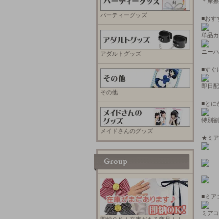
＊摩擦
パーティーグッズ
■おす
単品カ
ニーハ
アダルトグッズ
■すぐ
即日配
その他
■とに
特別割
メイドさんのグッズ
★ミア
■ミア
ミアコ