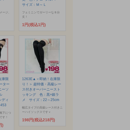
サイズ：Ｍ～Ｌ
メージ、
フェミニンでガーリーな８分
丈！
1円(税込1円)
在庫限
1263E▲＜即納！在庫限
ーター
り！＞ 超特価・高級レー
ニーソ
ス付きオーバーニースト
ール
ッキング 色：黒×銀ラ
レディ
メ サイズ：22～25cm
453
幅広タイプの高級レース付きニ
ーハイソックスですｖ
靴下につ
です！
198円(税込218円)
円)