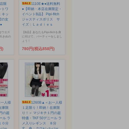
本店限
1110E★●送料無料
ントワ
●【即納・本店在庫限定・
：キッ
イベントB品】 Pipi-fitch
と雪の女
ジャスティスポリス サ
●
イズ：Ｌａｄｉｅｓ
はウエス
【B品】あなたもPipi-fitchを身
大きめの
に付けて、パーティーをしまし
ょう！
円)
780円(税込858円)
お一人様
1260B▲＜お一人様
在庫限
１足限り！即納！在庫限
円の超
り！＞ マジキチ１円の超
ール ラ
特価・TKF 50デニール ラ
１０分
メ入りレギンス ８分
ルバー
丈 色：クロ×シルバー