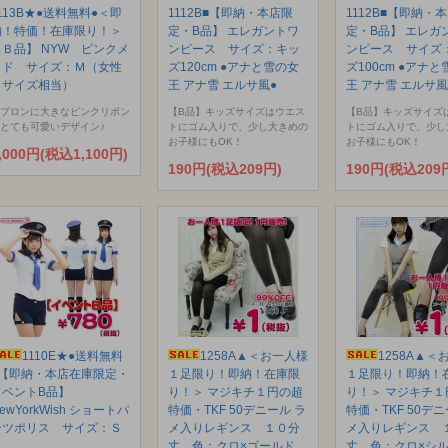
113B★●送料無料●＜即
1112B■【即納・本店限
1112B■【即納・
納！特価！在庫限り！＞
定・B品】 エレガントワ
定・B品】 エレガ
【Ｂ品】 NYW ピンクメ
ンピース サイズ：キッ
ンピース サイズ
イド サイズ：Ｍ（女性
ズ120cm ●アナと雪の女
ズ100cm ●アナ
Ｌサイズ相当）
王 アナ雪 エルサ風●
王 アナ雪 エルサ風
プロンに大きなピンクリボン
【B品】キッズサイズはウエス
【B品】キッズサイズ
とても可愛いデザイン♪
トにゴム入りで、少し大きめの
トにゴム入りで、少し
お子様にもOK！
お子様にもOK！
,000円(税込1,100円)
190円(税込209円)
190円(税込209
1110E★●送料無料
1258A▲＜お一人様
1258A▲＜
●【即納・本店在庫限定・
１足限り！即納！在庫限
１足限り！即納！
イベントB品】
り！＞ マジキチ１円の超
り！＞ マジキチ１
ewYorkWish ショートパ
特価・TKF 50デニール ラ
特価・TKF 50デニ
ンツポリス サイズ：Ｓ
メ入りレギンス １０分
メ入りレギンス 
丈 色：クロ×ゴールド
丈 色：クロ×シ