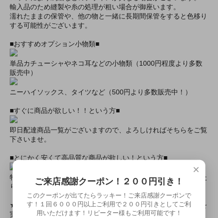
輸入品のため縫製や糸の処理が粗い場合が御座います。
濡れたままの保管や、他の物と一緒に長期間保管をすると色移り
する可能性がございます。
■おすすめオプション小物類■
単品カチューシャやネコ耳などの小物類（1000円程度より多数
販売中）
ニーハイソックス、タイツなど（500円より多数販売中！）
■すぐに商品が欲しい！！という方■
即日配達商品一覧がございますので、よろしければそちらをご覧
下さいませ。
■とにかく安くて高品質な商品が欲しい！という方■
×
特別割引商品を掲載しています！最大８０％引きの商品もあった
ご来店感謝クーポン！２００円引き！
りします！
このクーポンが出てたらラッキー！ご来店感謝クーポンで
す！１回６０００円以上ご利用で２００円引きとしてご利
★ミアカフェ・ミアリラではミアコス衣装を着用したイベントを
用いただけます！リピーター様もご利用可能です！
実施中★