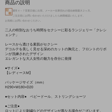
商品の説明
通常４～７営業日後に出荷。メーカー在庫切れの場合納期最大２ヶ月。
ご注文前にお問い合わせいただけましたら納期確認いたします。
お気軽にお問い合わせください。
二人の特別なおうち時間をセクシーに彩るランジェリー「クレシ
ェンテ」
レースから透ける素肌がセクシー
デコルテを美しく見せる深めのカットの胸元と、フロントのリボ
ンが洗練されたデザイン
エレガントな大人女性の魅力を存分に発揮
●サイズ●
【レディースM】
パッケージサイズ（mm）
H290×W180×D20
●セット内容● ベビードール、ストリングショーツ
●ご注意●
ロットにより刺繍などのデザインが異なる場合がございます。