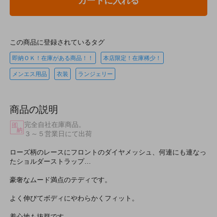
カートに入れる
この商品に登録されているタグ
即納ＯＫ！在庫がある商品！！
本店限定！在庫稀少！
メンエス用品
衣装
ランジェリー
商品の説明
完全自社在庫商品。
３～５営業日にて出荷
ローズ柄のレースにフロントのダイヤメッシュ、何連にも連なっ
たショルダーストラップ…
豪奢なムード満点のテディです。
よく伸びてボディにやわらかくフィット。
着心地も抜群です。