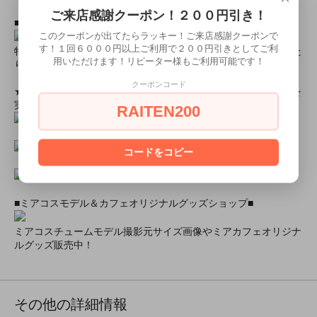
ご来店感謝クーポン！２００円引き！
■とにかく安くて高品質な商品が欲しい！という方■
このクーポンが出てたらラッキー！ご来店感謝クーポンで
す！１回６０００円以上ご利用で２００円引きとしてご利
特別割引商品を掲載しています！最大８０％引きの商品もあった
用いただけます！リピーター様もご利用可能です！
りします！
クーポンコード
★ミアカフェ・ミアリラではミアコス衣装を着用したイベントを
実施中★
RAITEN200
コードをコピー
■ミアコスモデル＆カフェオリジナルグッズショップ■
ミアコスチュームモデル撮影元サイズ画像やミアカフェオリジナ
ルグッズ販売中！
その他の詳細情報