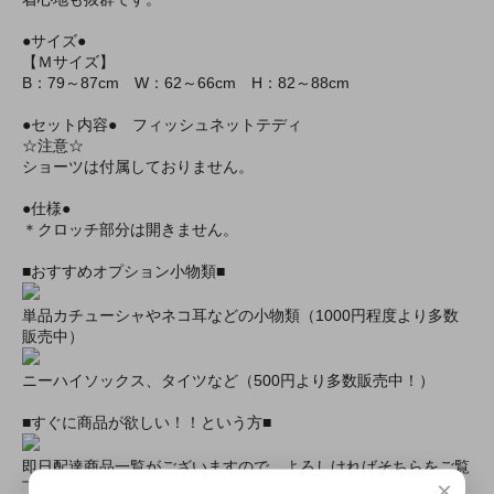
●サイズ●
【Ｍサイズ】
B：79～87cm W：62～66cm H：82～88cm
●セット内容● フィッシュネットテディ
☆注意☆
ショーツは付属しておりません。
●仕様●
＊クロッチ部分は開きません。
■おすすめオプション小物類■
単品カチューシャやネコ耳などの小物類（1000円程度より多数
販売中）
ニーハイソックス、タイツなど（500円より多数販売中！）
■すぐに商品が欲しい！！という方■
即日配達商品一覧がございますので、よろしければそちらをご覧
×
下さいませ。