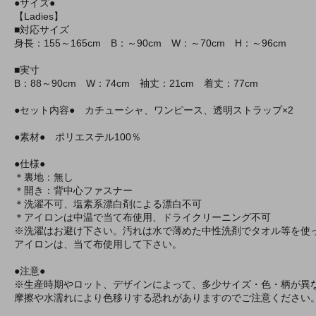
●サイズ●
【Ladies】
■対応サイズ
身長：155～165cm B：～90cm W：～70cm H：～96cm
■実寸
B：88～90cm W：74cm 袖丈：21cm 着丈：77cm
●セット内容● カチューシャ、ワンピース、透明ストラップ×2
●素材● ポリエステル100％
●仕様●
＊裏地：無し
＊開き：背中心ファスナー
＊洗濯不可、塩素系漂白剤による漂白不可
＊アイロンは中温で当て布使用、ドライクリーニング不可
※洗濯はお避け下さい。汚れは水で薄めた中性洗剤でタオル等を使
アイロンは、当て布使用して下さい。
●注意●
※生産時期やロット、デザインによって、多少サイズ・色・柄が異
摩擦や水濡れにより色移りする恐れがありますのでご注意ください