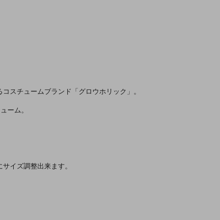
るコスチュームブランド「グロウホリック」。
チューム。
にサイズ調整出来ます。