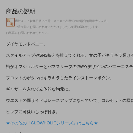
商品の説明
通常４～７営業日後に出荷。メーカー在庫切れの場合納期最大２ヶ月。
ご注文前にお問い合わせいただけましたら納期確認いたします。
お気軽にお問い合わせください。
ダイヤモンドバニー。
スタイルアップやSNS映えを叶えてくれる、女の子がキラキラ輝け
袖がオフショルダーとパフスリーブの2WAYデザインのバニーコス
フロントのボタンはキラキラしたラインストーンボタン。
ギャザーを入れて立体的な胸元に。
ウエストの両サイドはレースアップになっていて、コルセットの様
ヒップに可愛いしっぽ付き。
★その他の「GLOWHOLICシリーズ」はこちら★