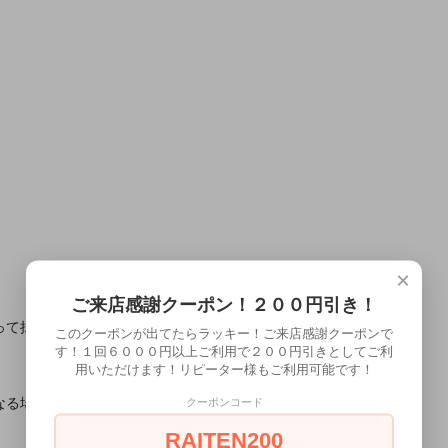
×
ご来店感謝クーポン！２００円引き！
って拭き取って下さい。
このクーポンが出てたらラッキー！ご来店感謝クーポンで
す！１回６０００円以上ご利用で２００円引きとしてご利
用いただけます！リピーター様もご利用可能です！
なる場合があります。
クーポンコード
。
RAITEN200