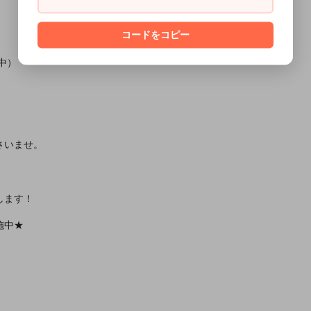
コードをコピー
中）
さいませ。
します！
施中★