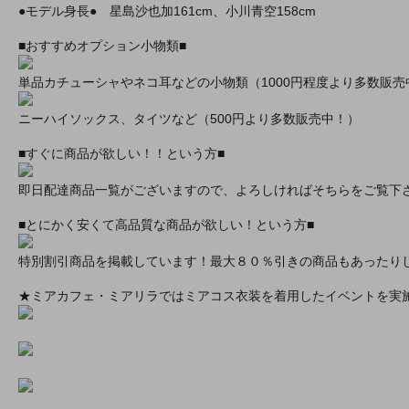
●モデル身長● 星島沙也加161cm、小川青空158cm
■おすすめオプション小物類■
単品カチューシャやネコ耳などの小物類（1000円程度より多数販売
ニーハイソックス、タイツなど（500円より多数販売中！）
■すぐに商品が欲しい！！という方■
即日配達商品一覧がございますので、よろしければそちらをご覧下
■とにかく安くて高品質な商品が欲しい！という方■
特別割引商品を掲載しています！最大８０％引きの商品もあったり
★ミアカフェ・ミアリラではミアコス衣装を着用したイベントを実