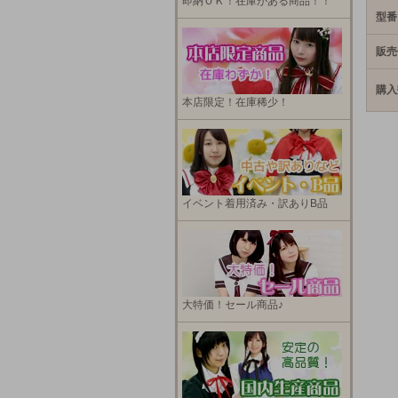
即納ＯＫ！在庫がある商品！！
型番
販売
購入
本店限定！在庫稀少！
イベント着用済み・訳ありB品
大特価！セール商品♪