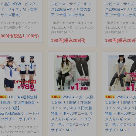
【Ｂ品】 NYW ピンクメ
ンピース サイズ：キッ
ンピース サイズ
イド サイズ：Ｍ（女性
ズ120cm ●アナと雪の女
ズ100cm ●アナ
Ｌサイズ相当）
王 アナ雪 エルサ風●
王 アナ雪 エルサ風
プロンに大きなピンクリボン
【B品】キッズサイズはウエス
【B品】キッズサイズ
とても可愛いデザイン♪
トにゴム入りで、少し大きめの
トにゴム入りで、少し
お子様にもOK！
お子様にもOK！
,000円(税込1,100円)
190円(税込209円)
190円(税込209
1110E★●送料無料
1258A▲＜お一人様
1258A▲＜
●【即納・本店在庫限定・
１足限り！即納！在庫限
１足限り！即納！
イベントB品】
り！＞ マジキチ１円の超
り！＞ マジキチ１
ewYorkWish ショートパ
特価・TKF 50デニール ラ
特価・TKF 50デニ
ンツポリス サイズ：Ｓ
メ入りレギンス １０分
メ入りレギンス 
丈 色：クロ×ゴールド
丈 色：クロ×シ
B品】タイトなブラウスにホ
サイズ：Ｍ～Ｌ
サイズ：Ｍ～Ｌ
トパンツがセットされたコス