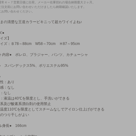
通常４～７営業日後に出荷。メーカー在庫切れの場合納期最大２ヶ月。
ご注文前にお問い合わせいただけましたら納期確認いたします。
にお問い合わせください。
まの清楚な王道カラービキニって超カワイイよね♪
ズ●
イズ】
イズ：Ｂ78～88cm W58～70cm Ｈ87～95cm
ト内容● ボレロ、ブラジャー、パンツ、カチューシャ
● スパンデックス5%、ポリエステル95%
●
性：あり
感：なし
：なし
：液温は40℃を限度とし、手洗いができる
系及び酸素系漂白剤の使用禁止
温度110℃を限度としてスチームなしでアイロン仕上げができる
のつり干しがよい
ル身長● 166cm