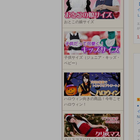
おとこの娘サイズ
エ
が
1
子供サイズ（ジュニア・キッズ・
ベビー）
ハロウィン向きの商品！今年こそ
ハロウィン！
N
【
ッ
クリスマスにぴったりのコスプレ