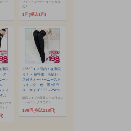
メージ、
フェミニンでガーリーな８分
丈！
1円(税込1円)
在庫限
1263E▲＜即納！在庫限
ーター
り！＞ 超特価・高級レー
ニーソ
ス付きオーバーニースト
ール
ッキング 色：黒×銀ラ
レディ
メ サイズ：22～25cm
453
幅広タイプの高級レース付きニ
ーハイソックスですｖ
靴下につ
です！
198円(税込218円)
円)