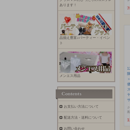
チ
あります！
7
品揃え豊富♪パーティー・イベン
ト
メンエス用品
サ
お支払い方法について
ク
黒
配送方法・送料について
お問い合わせ