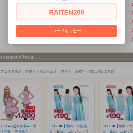
RAITEN200
コードをコピー
ミアコス本店の「超絶おすすめ商品！！です！」価格と品質に絶対の自信！
113B★●送料無料●＜即
1112B■【即納・本店限
1112B■【即納・
納！特価！在庫限り！＞
定・B品】 エレガントワ
定・B品】 エレガ