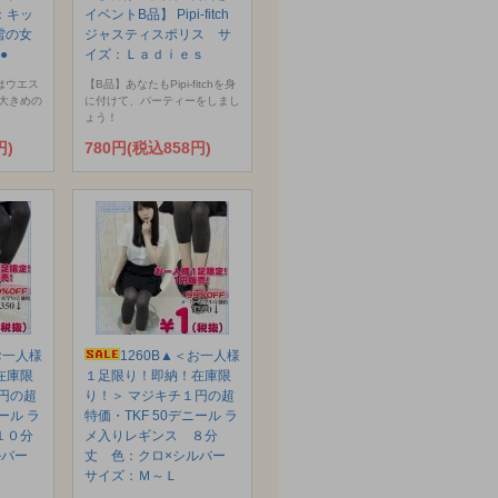
：キッ
イベントB品】 Pipi-fitch
と雪の女
ジャスティスポリス サ
●
イズ：Ｌａｄｉｅｓ
はウエス
【B品】あなたもPipi-fitchを身
大きめの
に付けて、パーティーをしまし
ょう！
円)
780円(税込858円)
お一人様
1260B▲＜お一人様
在庫限
１足限り！即納！在庫限
円の超
り！＞ マジキチ１円の超
ール ラ
特価・TKF 50デニール ラ
１０分
メ入りレギンス ８分
ルバー
丈 色：クロ×シルバー
サイズ：Ｍ～Ｌ