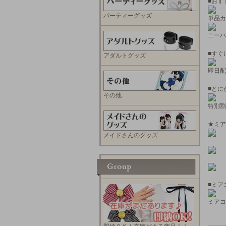
■おす
パーティーグッズ
単品カ
ニーハ
■すぐ
アダルトグッズ
即日配
■とに
その他
特別割
★ミア
メイドさんのグッズ
■ミア
ミアコ