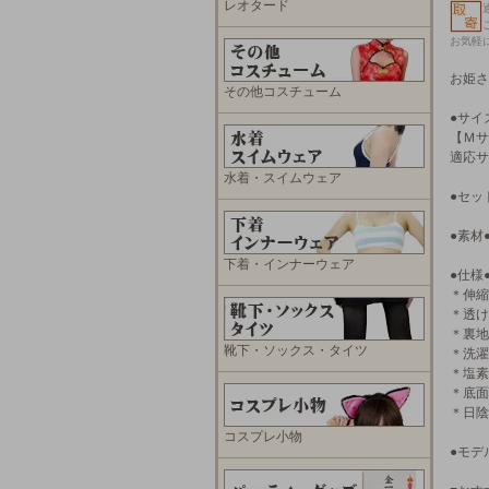
レオタード
お気軽
お姫さ
その他コスチューム
●サイ
【Ｍサ
適応サ
水着・スイムウェア
●セッ
●素材
下着・インナーウェア
●仕様
＊伸縮
＊透け
＊裏地
靴下・ソックス・タイツ
＊洗濯
＊塩素
＊底面
＊日陰
コスプレ小物
●モデ