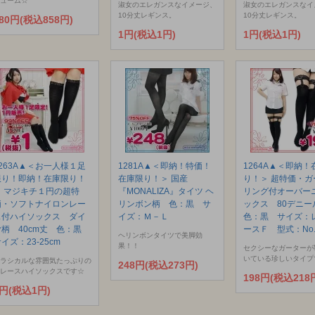
ューム☆
淑女のエレガンスなイメージ、
淑女のエレガンスなイ
10分丈レギンス。
10分丈レギンス。
80円(税込858円)
1円(税込1円)
1円(税込1円)
1263A▲＜お一人様１足
1281A▲＜即納！特価！
1264A▲＜即納！
限り！即納！在庫限り！
在庫限り！＞ 国産
り！＞ 超特価・ガ
＞ マジキチ１円の超特
『MONALIZA』タイツ ヘ
リング付オーバー
価・ソフトナイロンレー
リンボン柄 色：黒 サ
ックス 80デニ
ス付ハイソックス ダイ
イズ：Ｍ－Ｌ
色：黒 サイズ：
ヤ柄 40cm丈 色：黒
ースＦ 型式：No.
ヘリンボンタイツで美脚効
イズ：23-25cm
果！！
セクシーなガーターが
いている珍しいタイプ
ラシカルな雰囲気たっぷりの
248円(税込273円)
レースハイソックスです☆
198円(税込218
1円(税込1円)