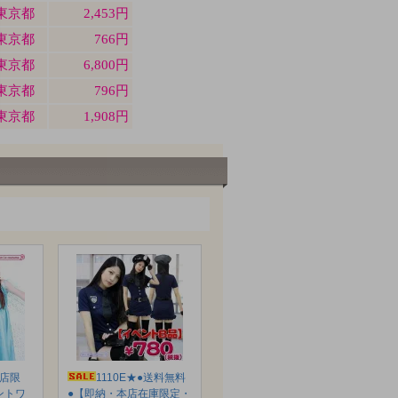
本店限
1110E★●送料無料
ントワ
●【即納・本店在庫限定・