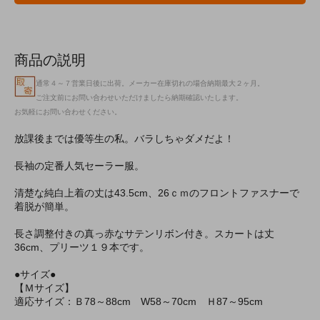
商品の説明
通常４～７営業日後に出荷。メーカー在庫切れの場合納期最大２ヶ月。
ご注文前にお問い合わせいただけましたら納期確認いたします。
お気軽にお問い合わせください。
放課後までは優等生の私。バラしちゃダメだよ！
長袖の定番人気セーラー服。
清楚な純白上着の丈は43.5cm、26ｃｍのフロントファスナーで
着脱が簡単。
長さ調整付きの真っ赤なサテンリボン付き。スカートは丈
36cm、プリーツ１９本です。
●サイズ●
【Ｍサイズ】
適応サイズ：Ｂ78～88cm W58～70cm Ｈ87～95cm