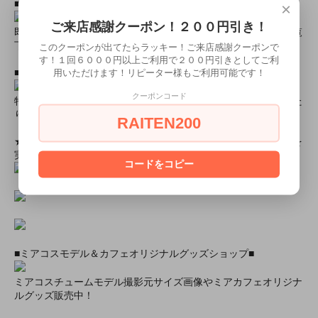
■すぐに商品が欲しい！！という方■
×
ご来店感謝クーポン！２００円引き！
即日配達商品一覧がございますので、よろしければそちらをご覧
下さいませ。
このクーポンが出てたらラッキー！ご来店感謝クーポンで
す！１回６０００円以上ご利用で２００円引きとしてご利
用いただけます！リピーター様もご利用可能です！
■とにかく安くて高品質な商品が欲しい！という方■
クーポンコード
特別割引商品を掲載しています！最大８０％引きの商品もあった
りします！
RAITEN200
★ミアカフェ・ミアリラではミアコス衣装を着用したイベントを
実施中★
コードをコピー
■ミアコスモデル＆カフェオリジナルグッズショップ■
ミアコスチュームモデル撮影元サイズ画像やミアカフェオリジナ
ルグッズ販売中！