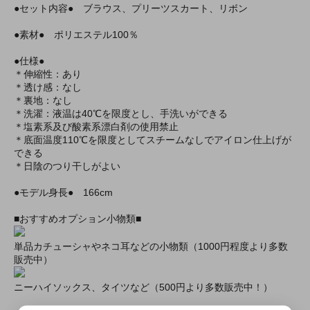
●セット内容● ブラウス、プリーツスカート、リボン
●素材● ポリエステル100％
●仕様●
＊伸縮性：あり
＊透け感：なし
＊裏地：なし
＊洗濯：液温は40℃を限度とし、手洗いができる
＊塩素系及び酸素系漂白剤の使用禁止
＊底面温度110℃を限度としてスチームなしでアイロン仕上げが
できる
＊日陰のつり干しがよい
●モデル身長● 166cm
■おすすめオプション小物類■
単品カチューシャやネコ耳などの小物類（1000円程度より多数
販売中）
ニーハイソックス、タイツなど（500円より多数販売中！）