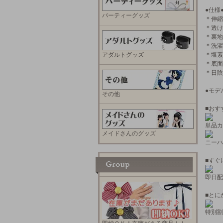
●仕様
パーティーグッズ
＊伸縮
＊透け
＊裏地
＊洗濯
アダルトグッズ
＊塩素
＊底面
＊日陰
●モデ
その他
■おす
単品カ
メイドさんのグッズ
ニーハ
■すぐ
即日配
■とに
特別割