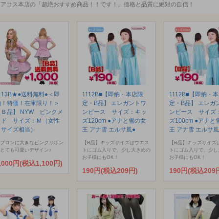
ミアコス本店の「超絶おすすめ商品！！です！」価格と品質に絶対の自信！
113B★●送料無料●＜即
1112B■【即納・本店限
1112B■【即納・
納！特価！在庫限り！＞
定・B品】 エレガントワ
定・B品】 エレガ
【Ｂ品】 NYW ピンクメ
ンピース サイズ：キッ
ンピース サイズ
イド サイズ：Ｍ（女性
ズ120cm ●アナと雪の女
ズ100cm ●アナ
Ｌサイズ相当）
王 アナ雪 エルサ風●
王 アナ雪 エルサ風
プロンに大きなピンクリボン
【B品】キッズサイズはウエス
【B品】キッズサイズ
とても可愛いデザイン♪
トにゴム入りで、少し大きめの
トにゴム入りで、少し
お子様にもOK！
お子様にもOK！
,000円(税込1,100円)
190円(税込209円)
190円(税込209