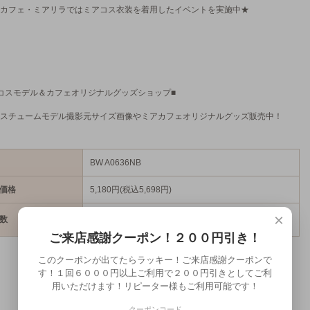
カフェ・ミアリラではミアコス衣装を着用したイベントを実施中★
コスモデル＆カフェオリジナルグッズショップ■
スチュームモデル撮影元サイズ画像やミアカフェオリジナルグッズ販売中！
BW A0636NB
価格
5,180円(税込5,698円)
×
数
ご来店感謝クーポン！２００円引き！
このクーポンが出てたらラッキー！ご来店感謝クーポンで
す！１回６０００円以上ご利用で２００円引きとしてご利
用いただけます！リピーター様もご利用可能です！
クーポンコード