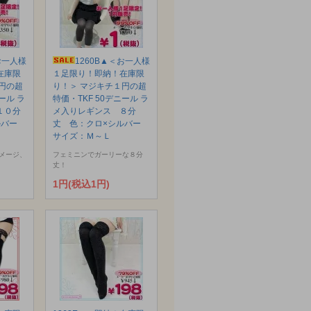
お一人様
1260B▲＜お一人様
在庫限
１足限り！即納！在庫限
円の超
り！＞ マジキチ１円の超
ール ラ
特価・TKF 50デニール ラ
１０分
メ入りレギンス ８分
ルバー
丈 色：クロ×シルバー
サイズ：Ｍ～Ｌ
メージ、
フェミニンでガーリーな８分
丈！
1円(税込1円)