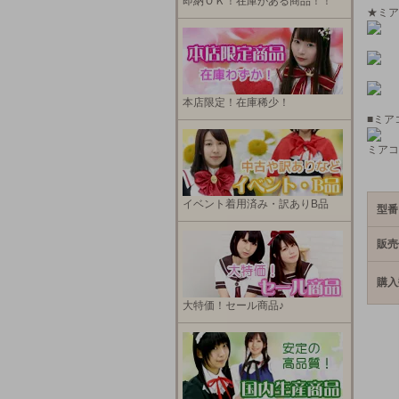
即納ＯＫ！在庫がある商品！！
★ミア
本店限定！在庫稀少！
■ミア
ミアコ
イベント着用済み・訳ありB品
型番
販売
購入
大特価！セール商品♪