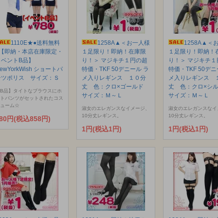
1110E★●送料無料
1258A▲＜お一人様
1258A▲＜
●【即納・本店在庫限定・
１足限り！即納！在庫限
１足限り！即納！
イベントB品】
り！＞ マジキチ１円の超
り！＞ マジキチ１
ewYorkWish ショートパ
特価・TKF 50デニール ラ
特価・TKF 50デニ
ンツポリス サイズ：Ｓ
メ入りレギンス １０分
メ入りレギンス 
丈 色：クロ×ゴールド
丈 色：クロ×シ
B品】タイトなブラウスにホ
サイズ：Ｍ～Ｌ
サイズ：Ｍ～Ｌ
トパンツがセットされたコス
ューム☆
淑女のエレガンスなイメージ、
淑女のエレガンスなイ
10分丈レギンス。
10分丈レギンス。
80円(税込858円)
1円(税込1円)
1円(税込1円)