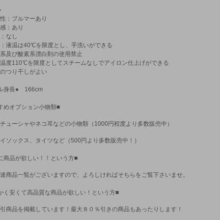
●
性：ブルマーあり
感：あり
：なし
：液温は40℃を限度とし、手洗いができる
系及び酸素系漂白剤の使用禁止
温度110℃を限度としてスチームなしでアイロン仕上げができる
のつり干しがよい
ル身長● 166cm
すめオプション小物類■
チューシャやネコ耳などの小物類（1000円程度より多数販売中）
イソックス、タイツなど（500円より多数販売中！）
に商品が欲しい！！という方■
達商品一覧がございますので、よろしければそちらをご覧下さいませ。
かく安くて高品質な商品が欲しい！という方■
引商品を掲載しています！最大８０％引きの商品もあったりします！