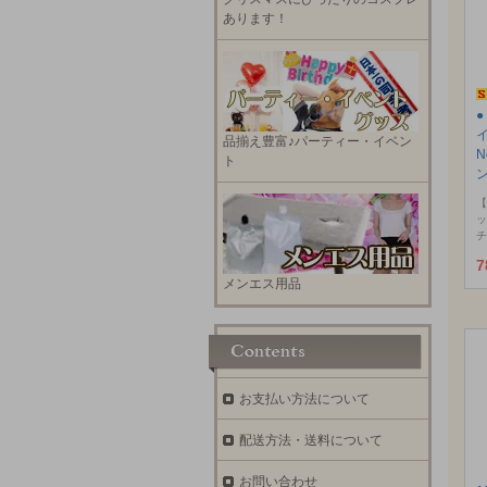
あります！
品揃え豊富♪パーティー・イベン
N
ト
【
ッ
チ
7
メンエス用品
お支払い方法について
配送方法・送料について
お問い合わせ