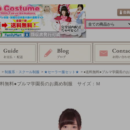
>
制服系・スクール制服
>
★セーラー服セット★
> ●送料無料●ブルマ学園長の
送料無料●ブルマ学園長のお薦め制服 サイズ：Ｍ