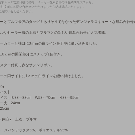
通常４～７営業日後に出荷。メーカー在庫切れの場合納期最大２ヶ月。
ご注文前にお問い合わせいただけましたら納期確認いたします。
にお問い合わせください。
ーとブルマ最強のタッグ！ありそうでなかったデンジャラスキュートな組み合わせ
ルなセーラー服の上着とブルマとの新しい組み合わせが人気沸騰。
ーカラーと袖口に3ｍｍの白ラインを丁寧に縫い込みました。
10ｃｍの開閉部分にスナップ1個付き。
スター付真っ赤なサテンリボン。
ーの両サイドに1ｃｍの白ラインを縫い付けました。
ズ●
イズ】
イズ：Ｂ78～88cm W58～70cm Ｈ87～95cm
ー丈：24cm
25cm
ト内容● 上衣、ブルマ
● スパンデックス5%、ポリエステル95%