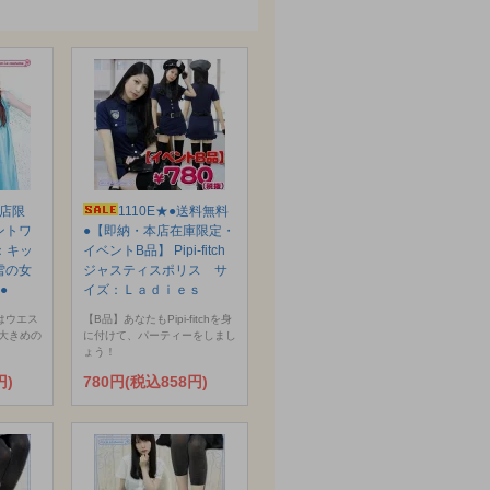
本店限
1110E★●送料無料
ントワ
●【即納・本店在庫限定・
：キッ
イベントB品】 Pipi-fitch
と雪の女
ジャスティスポリス サ
●
イズ：Ｌａｄｉｅｓ
はウエス
【B品】あなたもPipi-fitchを身
大きめの
に付けて、パーティーをしまし
ょう！
円)
780円(税込858円)