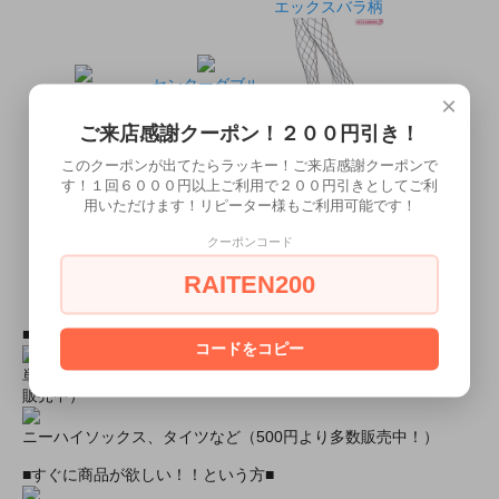
エックスバラ柄
センターダブル
クローバー柄
×
ダイヤ柄
ご来店感謝クーポン！２００円引き！
大ネット
このクーポンが出てたらラッキー！ご来店感謝クーポンで
す！１回６０００円以上ご利用で２００円引きとしてご利
用いただけます！リピーター様もご利用可能です！
小ネット
クーポンコード
紐リボン付き黒
RAITEN200
ストッキング
■おすすめオプション小物類■
コードをコピー
単品カチューシャやネコ耳などの小物類（1000円程度より多数
販売中）
ニーハイソックス、タイツなど（500円より多数販売中！）
■すぐに商品が欲しい！！という方■