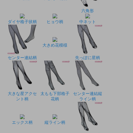
六角形
ダイヤ格子状柄
ヒョウ柄
中ネット
大きめ花模様
センター連結柄
先っぽに星柄
大きな星アクセ
太もも下部格子
センター連結縦
ント柄
花柄
ライン柄
エックス柄
縦ライン柄