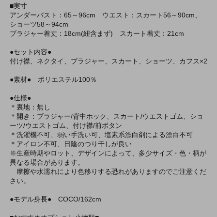
■実寸
アンダーバスト：65～96cm ウエスト：スカート56～90cm、
ショーツ58～94cm
ブラジャー着丈：18cm(紐含まず) スカート着丈：21cm
●セット内容●
付け襟、ネクタイ、ブラジャー、スカート、ショーツ、カフス×2
●素材● ポリエステル100％
●仕様●
＊裏地：無し
＊開き：ブラジャー/背中ホック、スカート/ウエストゴム、ショ
ーツ/ウエストゴム、付け襟/前ボタン
＊洗濯機不可、弱い手洗い可、塩素系漂白剤による漂白不可
＊アイロン不可、日陰のつり干しが良い
※生産時期やロット、デザインによって、多少サイズ・色・柄が
異なる場合があります。
摩擦や水濡れにより色移りする恐れがありますのでご注意くだ
さい。
●モデル身長● COCO/162cm