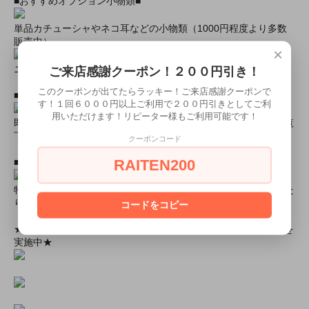
■おすすめオプション小物類■
単品カチューシャやネコ耳などの小物類（1000円程度より多数
販売中）
×
ニーハイソックス、タイツなど（500円より多数販売中！）
ご来店感謝クーポン！２００円引き！
このクーポンが出てたらラッキー！ご来店感謝クーポンで
■すぐに商品が欲しい！！という方■
す！１回６０００円以上ご利用で２００円引きとしてご利
用いただけます！リピーター様もご利用可能です！
即日配達商品一覧がございますので、よろしければそちらをご覧
下さいませ。
クーポンコード
RAITEN200
■とにかく安くて高品質な商品が欲しい！という方■
特別割引商品を掲載しています！最大８０％引きの商品もあった
りします！
コードをコピー
★ミアカフェ・ミアリラではミアコス衣装を着用したイベントを
実施中★