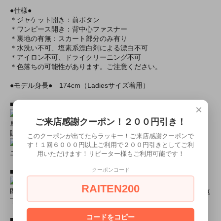
●仕様●
＊ジャケット開き：前ボタン
＊ワンピース開き：背中心ファスナー
＊裏地の有無：スカート部分のみ有り
＊水洗い不可、塩素系漂白剤による漂白不可
＊アイロン不可、ドライクリーニング不可
＊色落ちの可能性があります。ご注意ください。
●モデル身長● 174cm（Ladiesサイズ着用）
■おすすめオプション小物類■
×
ご来店感謝クーポン！２００円引き！
単品カチューシャやネコ耳などの小物類（1000円程度より多数
販売中）
このクーポンが出てたらラッキー！ご来店感謝クーポンで
す！１回６０００円以上ご利用で２００円引きとしてご利
ニーハイソックス、タイツなど（500円より多数販売中！）
用いただけます！リピーター様もご利用可能です！
クーポンコード
■すぐに商品が欲しい！！という方■
RAITEN200
即日配達商品一覧がございますので、よろしければそちらをご覧
下さいませ。
コードをコピー
■とにかく安くて高品質な商品が欲しい！という方■