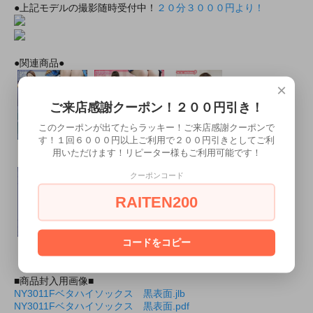
●上記モデルの撮影随時受付中！
２０分３０００円より！
●関連商品●
×
ご来店感謝クーポン！２００円引き！
このクーポンが出てたらラッキー！ご来店感謝クーポンで
す！１回６０００円以上ご利用で２００円引きとしてご利
ベタハイソック
ベタハイソック
長袖セーラー服
用いただけます！リピーター様もご利用可能です！
ス 紺
ス 白
セット 紺
クーポンコード
RAITEN200
コードをコピー
リブハイクルー
リブハイクルー
リブハイクルー
ソックス 紺
ソックス 白
ソックス 黒
■商品封入用画像■
NY3011Fベタハイソックス 黒表面.jlb
NY3011Fベタハイソックス 黒表面.pdf