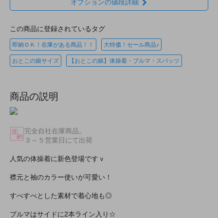
オプションの値段詳細
この商品に登録されているタグ
即納ＯＫ！在庫がある商品！！
大特価！セール商品♪
おとこの娘サイズ
【おとこの娘】体操着・ブルマ・スパッツ
商品の説明
完全自社在庫商品。
３～５営業日にて出荷
人気の体操着に新色登場ですｖ
襟元と袖のカラー使いが可愛い！
すべすべとした素材で着心地も◎
ブルマはサイドに2本ライン入り☆