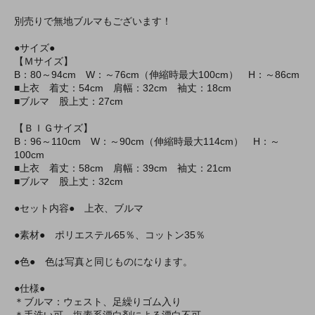
別売りで無地ブルマもございます！
●サイズ●
【Ｍサイズ】
B：80～94cm W：～76cm（伸縮時最大100cm） H：～86cm
■上衣 着丈：54cm 肩幅：32cm 袖丈：18cm
■ブルマ 股上丈：27cm
【ＢＩＧサイズ】
B：96～110cm W：～90cm（伸縮時最大114cm） H：～
100cm
■上衣 着丈：58cm 肩幅：39cm 袖丈：21cm
■ブルマ 股上丈：32cm
●セット内容● 上衣、ブルマ
●素材● ポリエステル65％、コットン35％
●色● 色は写真と同じものになります。
●仕様●
＊ブルマ：ウェスト、足繰りゴム入り
＊手洗い可、塩素系漂白剤による漂白不可