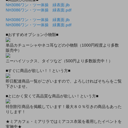
NH3086ワン・ツー体操 緑表面.jlb
NH3086ワン・ツー体操 緑表面.pdf
NH3086ワン・ツー体操 緑裏面.jlb
NH3086ワン・ツー体操 緑裏面.pdf
■おすすめオプション小物類■
単品カチューシャやネコ耳などの小物類（1000円程度より多数
販売中）
ニーハイソックス、タイツなど（500円より多数販売中！）
■すぐに商品が欲しい！！という方■
即日配達商品一覧がございますので、よろしければそちらをご覧
下さいませ。
■とにかく安くて高品質な商品が欲しい！という方■
特別割引商品を掲載しています！最大８０％引きの商品もあった
りします！
★ミアカフェ・ミアリラではミアコス衣装を着用したイベントを
実施中★