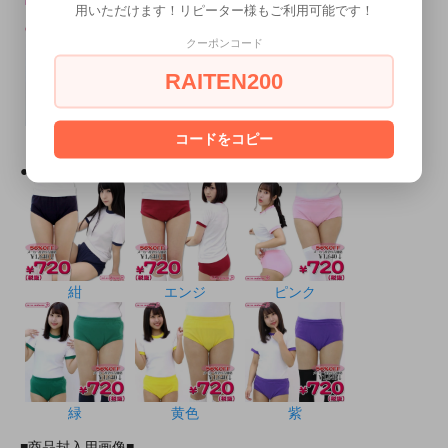
用いただけます！リピーター様もご利用可能です！
紺
エンジ
ピンク
クーポンコード
RAITEN200
黄色
紫
コードをコピー
●ブルマ単品 カラーバリエーション●
紺
エンジ
ピンク
緑
黄色
紫
■商品封入用画像■