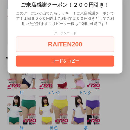
ご来店感謝クーポン！２００円引き！
紺
エンジ
緑
このクーポンが出てたらラッキー！ご来店感謝クーポンで
す！１回６０００円以上ご利用で２００円引きとしてご利
用いただけます！リピーター様もご利用可能です！
クーポンコード
RAITEN200
黄色
紫
●ブルマ単品 カラーバリエーション●
コードをコピー
紺
エンジ
ピンク
緑
黄色
紫