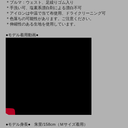
＊ブルマ：ウェスト、足繰りゴム入り
＊手洗い可、塩素系漂白剤による漂白不可
＊アイロンは中温で当て布使用、ドライクリーニング可
＊色落ちの可能性があります。ご注意ください。
＊伸縮性のある生地を使用しています。
●モデル着用動画●
●モデル身長● 朱里/158cm（Ｍサイズ着用）