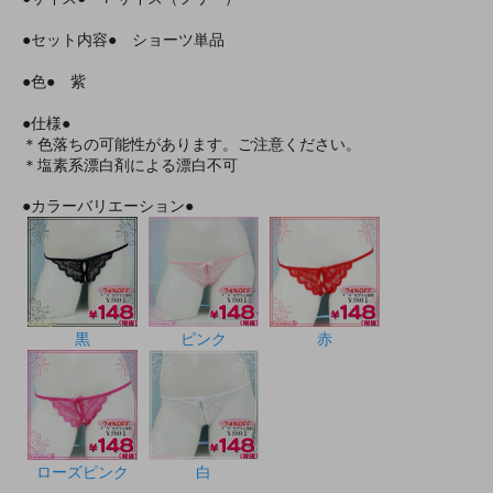
●セット内容● ショーツ単品
●色● 紫
●仕様●
＊色落ちの可能性があります。ご注意ください。
＊塩素系漂白剤による漂白不可
●カラーバリエーション●
黒
ピンク
赤
ローズピンク
白