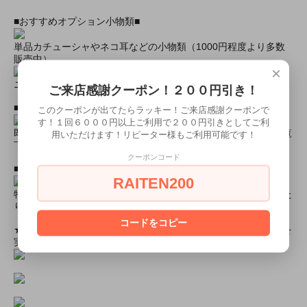
■おすすめオプション小物類■
単品カチューシャやネコ耳などの小物類（1000円程度より多数
販売中）
×
ニーハイソックス、タイツなど（500円より多数販売中！）
ご来店感謝クーポン！２００円引き！
■すぐに商品が欲しい！！という方■
このクーポンが出てたらラッキー！ご来店感謝クーポンで
す！１回６０００円以上ご利用で２００円引きとしてご利
即日配達商品一覧がございますので、よろしければそちらをご覧
用いただけます！リピーター様もご利用可能です！
下さいませ。
クーポンコード
■とにかく安くて高品質な商品が欲しい！という方■
RAITEN200
特別割引商品を掲載しています！最大８０％引きの商品もあった
りします！
コードをコピー
★ミアカフェ・ミアリラではミアコス衣装を着用したイベントを
実施中★