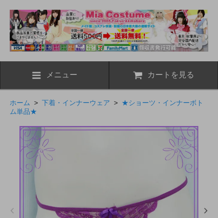
メニュー
カートを見る
ホーム
>
下着・インナーウェア
>
★ショーツ・インナーボト
ム単品★