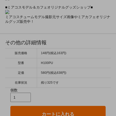
■ミアコスモデル＆カフェオリジナルグッズショップ■
ミアコスチュームモデル撮影元サイズ画像やミアカフェオリジナ
ルグッズ販売中！
その他の詳細情報
販売価格
148円(税込163円)
型番
H100PU
定価
580円(税込638円)
在庫状況
残り325です
個数
カートに入れる