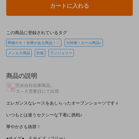
カートに入れる
この商品に登録されているタグ
即納ＯＫ！在庫がある商品！！
大特価！セール商品♪
メンエス用品
衣装
ランジェリー
商品の説明
完全自社在庫商品。
３～５営業日にて出荷
エレガンスなレースをあしらったオープンショーツですｖ
いつもとは違うセクシーな下着に挑戦♪
華やかさも抜群！
●サイズ● Ｆサイズ（フリー）