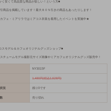
かく安くて高品質な商品が欲しい！という方■
引商品を掲載しています！最大８０％引きの商品もあったりします！
カフェ・ミアリラではミアコス衣装を着用したイベントを実施中★
コスモデル＆カフェオリジナルグッズショップ■
スチュームモデル撮影元サイズ画像やミアカフェオリジナルグッズ販売中！
NY3015F
1,480円(税込1,628円)
状況
残り0です
数
売り切れ