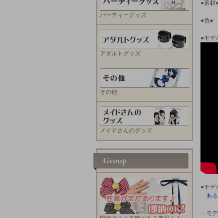
●素材
パーティーグッズ
●色●
●モデ
アダルトグッズ
その他
メイドさんのグッズ
●モデ
ある
・モデ