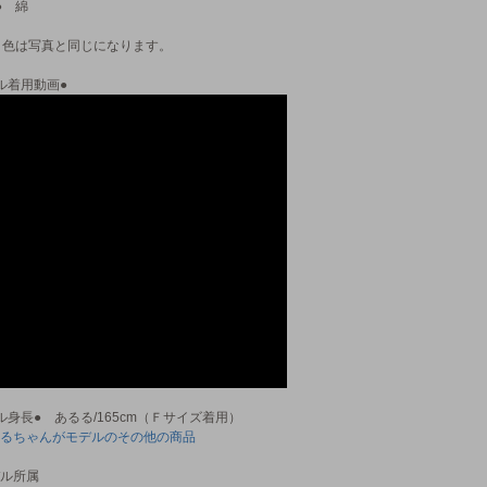
● 綿
 色は写真と同じになります。
ル着用動画●
ル身長● あるる/165cm（Ｆサイズ着用）
るちゃんがモデルのその他の商品
ル所属