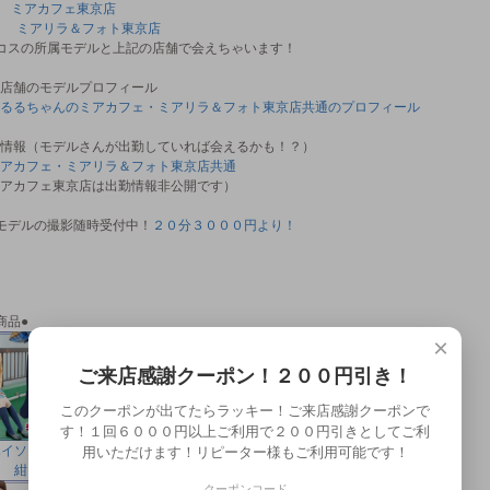
属
ミアカフェ東京店
ミアリラ＆フォト東京店
コスの所属モデルと上記の店舗で会えちゃいます！
店舗のモデルプロフィール
るるちゃんのミアカフェ・ミアリラ＆フォト東京店共通のプロフィール
情報（モデルさんが出勤していれば会えるかも！？）
アカフェ・ミアリラ＆フォト東京店共通
アカフェ東京店は出勤情報非公開です）
モデルの撮影随時受付中！
２０分３０００円より！
商品●
×
ご来店感謝クーポン！２００円引き！
このクーポンが出てたらラッキー！ご来店感謝クーポンで
す！１回６０００円以上ご利用で２００円引きとしてご利
ハイソックス
ベタハイソックス
ベタハイソックス
用いただけます！リピーター様もご利用可能です！
紺
白
黒
クーポンコード