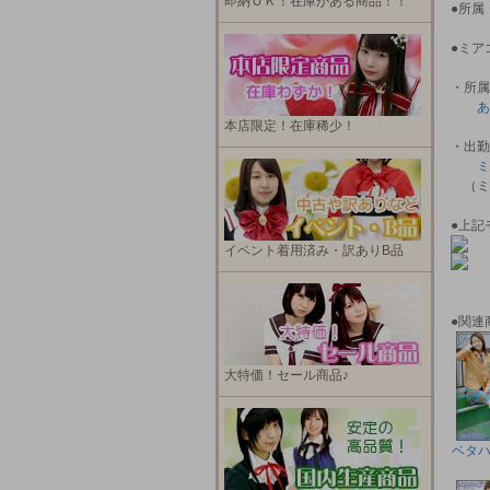
即納ＯＫ！在庫がある商品！！
●所
●ミア
・所属
あ
本店限定！在庫稀少！
・出勤
ミ
（ミ
●上記
イベント着用済み・訳ありB品
●関連
大特価！セール商品♪
ベタ