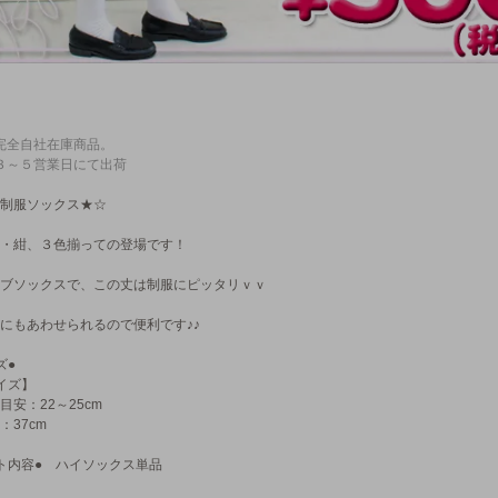
完全自社在庫商品。
３～５営業日にて出荷
制服ソックス★☆
・紺、３色揃っての登場です！
ブソックスで、この丈は制服にピッタリｖｖ
にもあわせられるので便利です♪♪
ズ●
イズ】
目安：22～25cm
：37cm
ト内容● ハイソックス単品