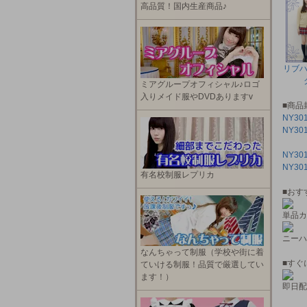
高品質！国内生産商品♪
リブ
ミアグループオフィシャル♪ロゴ
入りメイド服やDVDありますv
■商品
NY3
NY3
NY3
NY3
有名校制服レプリカ
■おす
単品カ
ニーハ
なんちゃって制服（学校や街に着
■すぐ
ていける制服！品質で厳選してい
ます！）
即日配