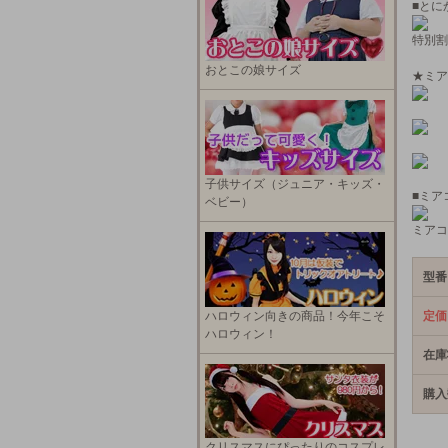
■とに
特別割
おとこの娘サイズ
★ミア
子供サイズ（ジュニア・キッズ・
■ミア
ベビー）
ミアコ
型番
ハロウィン向きの商品！今年こそ
定価
ハロウィン！
在庫
購入
クリスマスにぴったりのコスプレ