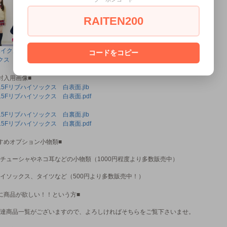
RAITEN200
ハイクルーソッ
リブハイクルーソッ
半袖セーラー服セッ
コードをコピー
クス 紺
クス 黒
ト 白
封入用画像■
015Fリブハイソックス 白表面.jlb
015Fリブハイソックス 白表面.pdf
015Fリブハイソックス 白裏面.jlb
015Fリブハイソックス 白裏面.pdf
すめオプション小物類■
チューシャやネコ耳などの小物類（1000円程度より多数販売中）
イソックス、タイツなど（500円より多数販売中！）
に商品が欲しい！！という方■
達商品一覧がございますので、よろしければそちらをご覧下さいませ。