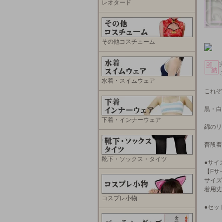
レオタード
その他コスチューム
水着・スイムウェア
これぞ
黒・白
下着・インナーウェア
綿のリ
普段着
靴下・ソックス・タイツ
●サイ
【Fサ
サイズ
着用丈
コスプレ小物
●セッ