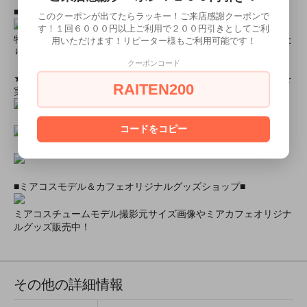
■とにかく安くて高品質な商品が欲しい！という方■
このクーポンが出てたらラッキー！ご来店感謝クーポンで
す！１回６０００円以上ご利用で２００円引きとしてご利
特別割引商品を掲載しています！最大８０％引きの商品もあった
用いただけます！リピーター様もご利用可能です！
りします！
クーポンコード
★ミアカフェ・ミアリラではミアコス衣装を着用したイベントを
RAITEN200
実施中★
コードをコピー
■ミアコスモデル＆カフェオリジナルグッズショップ■
ミアコスチュームモデル撮影元サイズ画像やミアカフェオリジナ
ルグッズ販売中！
その他の詳細情報