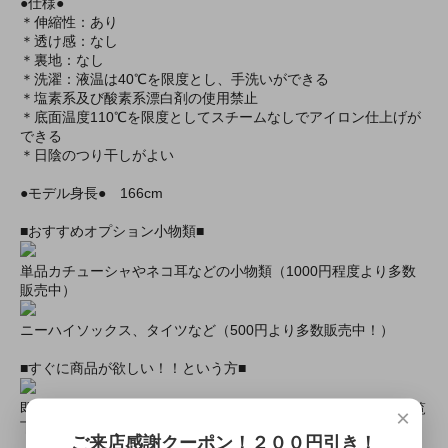
●仕様●
＊伸縮性：あり
＊透け感：なし
＊裏地：なし
＊洗濯：液温は40℃を限度とし、手洗いができる
＊塩素系及び酸素系漂白剤の使用禁止
＊底面温度110℃を限度としてスチームなしでアイロン仕上げが
できる
＊日陰のつり干しがよい
●モデル身長● 166cm
■おすすめオプション小物類■
単品カチューシャやネコ耳などの小物類（1000円程度より多数
販売中）
ニーハイソックス、タイツなど（500円より多数販売中！）
■すぐに商品が欲しい！！という方■
即日配達商品一覧がございますので、よろしければそちらをご覧
×
下さいませ。
ご来店感謝クーポン！２００円引き！