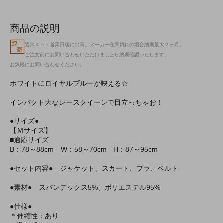
商品の説明
通常４～７営業日後に出荷。メーカー在庫切れの場合納期最大２ヶ月。
ご注文前にお問い合わせいただけましたら納期確認いたします。
お気軽にお問い合わせください。
ホワイトにロイヤルブルーが映える☆
インパクト大なレースクイーンで目立っちゃお！
●サイズ●
【Ｍサイズ】
■適応サイズ
B：78～88cm W：58～70cm H：87～95cm
●セット内容● ジャケット、スカート、ブラ、ベルト
●素材● スパンデックス5%、ポリエステル95%
●仕様●
＊伸縮性：あり