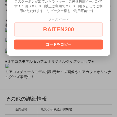
このクーポンが出てたらラッキー！ご来店感謝クーポンで
特別割引商品を掲載しています！最大８０％引きの商品もあった
す！１回６０００円以上ご利用で２００円引きとしてご利
りします！
用いただけます！リピーター様もご利用可能です！
クーポンコード
★ミアカフェ・ミアリラではミアコス衣装を着用したイベントを
実施中★
RAITEN200
コードをコピー
■ミアコスモデル＆カフェオリジナルグッズショップ■
ミアコスチュームモデル撮影元サイズ画像やミアカフェオリジナ
ルグッズ販売中！
その他の詳細情報
販売価格
8,000円(税込8,800円)