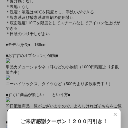
＊透け感：なし
＊裏地：なし
＊洗濯：液温は40℃を限度とし、手洗いができる
＊塩素系及び酸素系漂白剤の使用禁止
＊底面温度110℃を限度としてスチームなしでアイロン仕上げが
できる
＊日陰のつり干しがよい
●モデル身長● 166cm
■おすすめオプション小物類■
単品カチューシャやネコ耳などの小物類（1000円程度より多数
販売中）
ニーハイソックス、タイツなど（500円より多数販売中！）
■すぐに商品が欲しい！！という方■
即日配達商品一覧がございますので、よろしければそちらをご覧
下さいませ。
×
ご来店感謝クーポン！２００円引き！
■とにかく安くて高品質な商品が欲しい！という方■