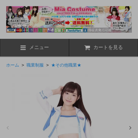
メニュー
カートを見る
ホーム
>
職業制服
>
★その他職業★