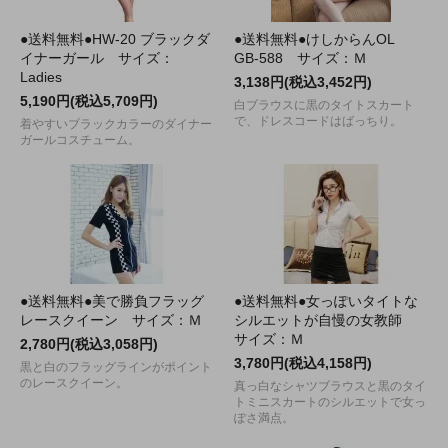
●送料無料●HW-20 ブラックダ
●送料無料●けしからんOL
イナーガール サイズ：
GB-588 サイズ：Ｍ
Ladies
3,138円(税込3,452円)
5,190円(税込5,709円)
白ブラウスに黒のタイトスカート
で、ドレスコードはばっちり。
着やすいブラックカラーのダイナー
ガールコスチューム。
●送料無料●美で勝負フラッグ
●送料無料●女っぽいタイトな
レースクイーン サイズ：Ｍ
シルエットが自慢の女教師
サイズ：Ｍ
2,780円(税込3,058円)
3,780円(税込4,158円)
黒と白のフラッグラインがポイント
のレースクイーン。
真っ白なシャツブラウスと黒のタイ
トミニスカートのシルエットで女っ
ぽさ満点。