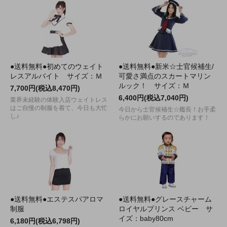
●送料無料●初めてのウェイト
●送料無料●新米☆士官候補生/
レスアルバイト サイズ：Ｍ
可愛さ満点のスカートマリン
ルック！ サイズ：Ｍ
7,700円(税込8,470円)
6,400円(税込7,040円)
業界未経験の体験入店ウェイトレス
はご自慢の制服を着て、今日も大忙
今日から士官候補生☆艦長！お手柔
し♪
らかにお願いするのであります！
●送料無料●エステスパアロマ
●送料無料●グレースチャーム
制服
ロイヤルプリンス ベビー サ
イズ：baby80cm
6,180円(税込6,798円)