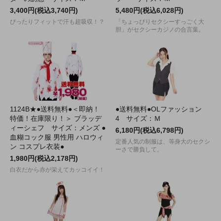
3,400円(税込3,740円)
5,480円(税込6,028円)
ぴったりフィットで汗も超吸収！？
「ちょっぴりセクシーすっごく大
胆」がセクシーカジノの合言葉。
1124B★●送料無料●＜即納！
●送料無料●OLファッション
特価！在庫限り！＞ ブラッデ
4 サイズ：Ｍ
ィーシェフ サイズ：メンズ ●
6,180円(税込6,798円)
血糊コック服 男性用 ハロウィ
定番人気の制服は、等身大のセクシ
ン コスプレ衣装●
ーさで勝負して。
1,980円(税込2,178円)
白衣だから赤が栄えてカッコイイ！