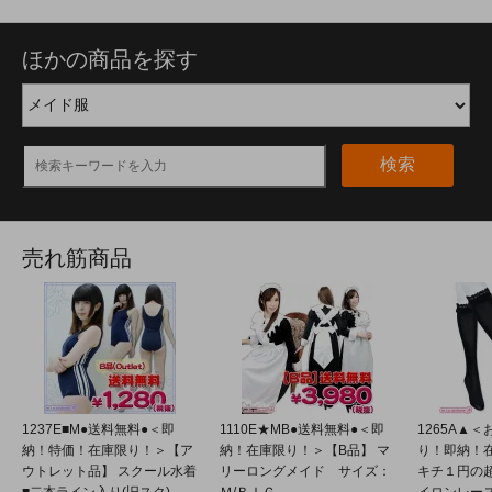
ほかの商品を探す
検索
売れ筋商品
1237E■M●送料無料●＜即
1110E★MB●送料無料●＜即
1265A▲
納！特価！在庫限り！＞【ア
納！在庫限り！＞【B品】 マ
り！即納！
ウトレット品】 スクール水着
リーロングメイド サイズ：
キチ１円の