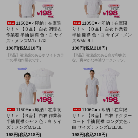
1150B■＜即納！在庫限
1105C■＜即納！在庫限
り！＞ 【Ｂ品】 白衣 調理衣
り！＞ 【Ｂ品】 白衣 作業着
作業着 半袖 開襟 色：白 サイ
半袖 開襟 色：白 サイズ：メン
ズ：メンズM/L/LL/XL
ズS/M/L/LL
198円(税込218円)
198円(税込218円)
【B品】清潔感のあるホワイトカラ
【B品】清潔感のある白が印象的
ーの半袖作業衣です。
な、爽やかな半袖ワークシャツ。
1150A■＜即納！在庫限
1106C■＜即納！在庫限
り！＞ 【Ｂ品】 白衣 作業着
り！＞ 【Ｂ品】 白衣 ドクター
半袖 開襟シャツ 色：白 サイ
コート 半袖 開襟 ロング丈色：
ズ：メンズM/L/LL
白 サイズ：メンズL/LL/3L
198円(税込218円)
198円(税込218円)