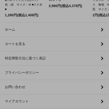
■二本ライン入り(旧スク)
Ｍ/ＢＩＧ
イロンレー
色：紺 サイズ：Ｍ ■スク水
ス 無地 4
3,980円(税込4,378円)
■
黒 サイズ：2
1,280円(税込1,408円)
1円(税込1
ホーム
カートを見る
特定商取引法に基づく表記
プライバシーポリシー
お問い合わせ
マイアカウント