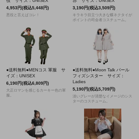
役 サイズ：UNISEX
赤 サイズ：UNISEX
4,953円(税込5,448円)
3,190円(税込3,509円)
悪役と言えばコレ！
キラキラ目立つ大きな蝶ネクタイが
ポイントの司会者コスチューム。
●送料無料●MENコス 軍服 サ
●送料無料●Moon Talk パール
イズ：UNISEX
フィズシスター サイズ：
Ladies
6,190円(税込6,809円)
5,190円(税込5,709円)
大正ロマンを感じるカーキー色の軍
服。
淡いグレーが清楚なイメージのシス
ターのコスチューム。