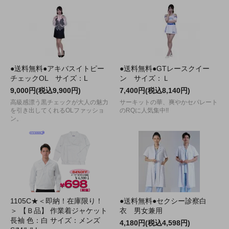
●送料無料●アキバスイトピー
●送料無料●GTレースクイー
チェックOL サイズ：L
ン サイズ：Ｌ
9,000円(税込9,900円)
7,400円(税込8,140円)
高級感漂う黒チェックが大人の魅力
サーキットの華、爽やかセパレート
を引き出してくれるOLファッショ
のRQに人気集中!!
ン。
1105C★＜即納！在庫限り！
●送料無料●セクシー診察白
＞ 【Ｂ品】 作業着ジャケット
衣 男女兼用
長袖 色：白 サイズ：メンズ
4,180円(税込4,598円)