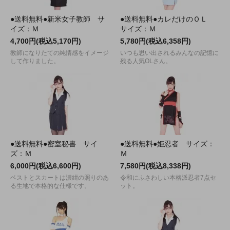
●送料無料●新米女子教師 サ
●送料無料●カレだけのＯＬ
イズ：Ｍ
サイズ：Ｍ
4,700円(税込5,170円)
5,780円(税込6,358円)
教師になりたての純情感をイメージ
いつも思い出されるみんなの記憶に
して作りました。
残る人気OLさん。
●送料無料●密室秘書 サイ
●送料無料●姫忍者 サイズ：
ズ：Ｍ
Ｍ
6,000円(税込6,600円)
7,580円(税込8,338円)
ベストとスカートは濃紺の照りのあ
令和にふさわしい本格派忍者7点セ
る生地で本格的な仕様です。
ット。