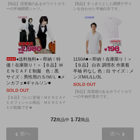
【B品】清潔感のあるホワイトカラ
【B品】すっきりとした開襟デザイ
ーの半袖開襟シャツ。
ンを合わせた半袖白衣です。
●送料無料●＜即納！特
1150A■＜即納！在庫限り！＞
価！在庫限り！＞【Ｂ品】Ｍ
【Ｂ品】 白衣 調理衣 作業着
ＥＮＣＡＦＥ制服 色：黒
半袖 衿なし 色：白 サイズ：メ
サイズ：男性用のＳ/Ｍ/Ｌ ■メ
ンズM/L/LL/3L
ンカフェ■ギャルソン■
SOLD OUT
SOLD OUT
【B品】清潔感のあるホワイトカラ
ーの半袖作業衣です。
【Ｂ品】ついに登場！ＭＥＮＣＡＦ
Ｅオフィシャル商品・ＭＥＮＣＡＦ
Ｅの制服です★
72
1
72
商品中
-
商品
前へ
次へ