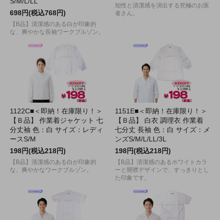
S/M/L/LL
知性と清潔感を演出する究極のお医
698円(税込768円)
者さん。
【B品】清潔感のある白が印象的
な、爽やかな長袖ワークブルゾン。
1122C■＜即納！在庫限り！＞
1151E■＜即納！在庫限り！＞
【Ｂ品】 作業着ジャケット 七
【Ｂ品】 白衣 調理衣 作業着
分丈袖 色：白 サイズ：レディ
七分丈 長袖 色：白 サイズ：メ
ースS/M
ンズS/M/L/LL/3L
198円(税込218円)
198円(税込218円)
【B品】清潔感のある白が印象的
【B品】清潔感のあるホワイトカラ
な、爽やかなワークブルゾン。
ーと開襟デザインで、すっきりとし
た印象です。