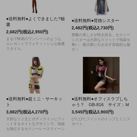
●送料無料●よくできました?秘
●送料無料●背徳シスター
書
2,482円(税込2,730円)
2,682円(税込2,950円)
禁断の美しさが咲き誇る、セクシー
まるで映画のワンシーンのような、
シスターは大胆なスリットで視線を
エレガントでフェティッシュな秘書
奪い、最大限に引き出す背徳的な魅
スタイル。
力！
●送料無料●超ミニ・サーキッ
●送料無料●オフィスラブしち
ト
ゃう？ GB-816 サイズ：Ｍ
3,882円(税込4,270円)
3,545円(税込3,900円)
大胆なミニ丈とボディラインにフィ
ぴたぴたフィットのトップとミニス
ットするタイトなデザインで、視線
カート。
を独占するセクシーレースクイーン