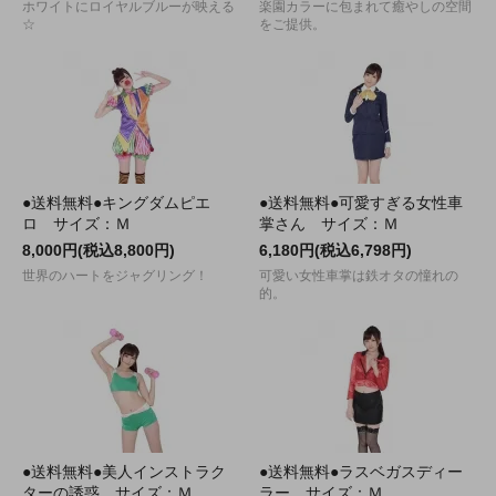
ホワイトにロイヤルブルーが映える
楽園カラーに包まれて癒やしの空間
☆
をご提供。
●送料無料●キングダムピエ
●送料無料●可愛すぎる女性車
ロ サイズ：Ｍ
掌さん サイズ：Ｍ
8,000円(税込8,800円)
6,180円(税込6,798円)
世界のハートをジャグリング！
可愛い女性車掌は鉄オタの憧れの
的。
●送料無料●美人インストラク
●送料無料●ラスベガスディー
ターの誘惑 サイズ：Ｍ
ラー サイズ：Ｍ