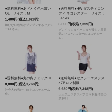
●送料無料●あざとく色っぽい
●送料無料●HW ダスティコン
OL サイズ：M
フィ ネコシスター サイズ：
Ladies
1,480円(税込1,628円)
6,690円(税込7,359円)
媚びない色気がプンプンするセクシ
ーOLさん。
グレイッシュベージュが優しい雰囲
気のネコ×シスターのコスチュー
ム。
●送料無料●丸の内チェックOL
●送料無料●セクシーエステス
パアロマ制服
8,880円(税込9,768円)
6,680円(税込7,348円)
社会人の当たり前をコスチューム
化。
大人気エステスパアロマ制服待望の
第2弾！