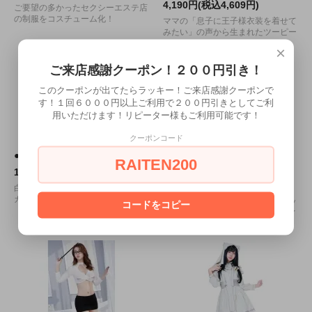
4,190円(税込4,609円)
ご要望の多かったセクシーエステ店
の制服をコスチューム化！
ママの「息子に王子様衣装を着せて
みたい」の声から生まれたツーピー
ス。
×
ご来店感謝クーポン！２００円引き！
このクーポンが出てたらラッキー！ご来店感謝クーポンで
す！１回６０００円以上ご利用で２００円引きとしてご利
用いただけます！リピーター様もご利用可能です！
クーポンコード
●送料無料●大胆スリットのOL
●送料無料●ラインの美しさが
RAITEN200
絶妙のボディコン
1,780円(税込1,958円)
2,680円(税込2,948円)
白のレオタードに映える黒のミニス
カートが刺激的なオフィス制服。
光沢感のあるスパンデックスがエッ
コードをコピー
ジの効いた女性美を演出するボディ
コン。