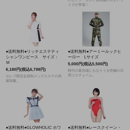
のセクシーエステ店制服の大きいサ
イズが登場！
●送料無料●リッチエステティ
●送料無料●アーミールックヒ
シャンワンピース サイズ：
ーロー Lサイズ
Ｍ
5,000円(税込5,500円)
6,180円(税込6,798円)
時代の最先端にもなりうる究極の汎
用コスチューム。
セレブ限定会員制メンズエステの高
級制服。
●送料無料●GLOWHOLIC ホワ
●送料無料●レースクイーン・