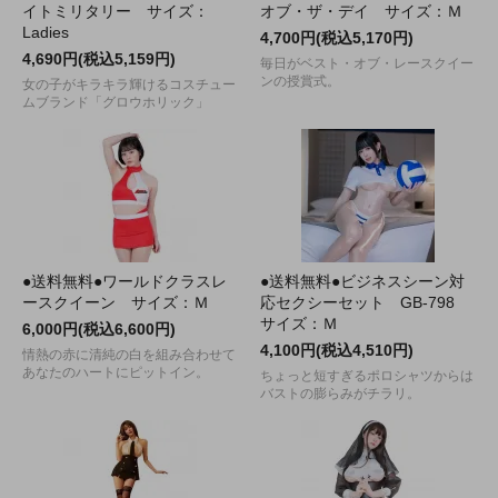
イトミリタリー サイズ：
オブ・ザ・デイ サイズ：Ｍ
Ladies
4,700円(税込5,170円)
4,690円(税込5,159円)
毎日がベスト・オブ・レースクイー
ンの授賞式。
女の子がキラキラ輝けるコスチュー
ムブランド「グロウホリック」
●送料無料●ワールドクラスレ
●送料無料●ビジネスシーン対
ースクイーン サイズ：Ｍ
応セクシーセット GB-798
サイズ：Ｍ
6,000円(税込6,600円)
4,100円(税込4,510円)
情熱の赤に清純の白を組み合わせて
あなたのハートにピットイン。
ちょっと短すぎるポロシャツからは
バストの膨らみがチラリ。