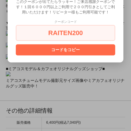
このクーポンが出てたらラッキー！ご来店感謝クーポンで
特別割引商品を掲載しています！最大８０％引きの商品もあった
す！１回６０００円以上ご利用で２００円引きとしてご利
りします！
用いただけます！リピーター様もご利用可能です！
クーポンコード
★ミアカフェ・ミアリラではミアコス衣装を着用したイベントを
実施中★
RAITEN200
コードをコピー
■ミアコスモデル＆カフェオリジナルグッズショップ■
ミアコスチュームモデル撮影元サイズ画像やミアカフェオリジナ
ルグッズ販売中！
その他の詳細情報
販売価格
6,400円(税込7,040円)