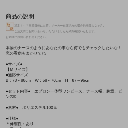
商品の説明
通常４～７営業日後に出荷。メーカー在庫切れの場合納期最大２ヶ月。
ご注文前にお問い合わせいただけましたら納期確認いたします。
お気軽にお問い合わせください。
本物のナースのようにあなたの事なら何でもチェックしたいな！
恋の看病もまかせてね
●サイズ●
【Ｍサイズ】
■適応サイズ
B：78～88cm W：58～70cm H：87～95cm
●セット内容● エプロン一体型ワンピース、ナース帽、腕章、ピ
ン2本
●素材● ポリエステル100％
●仕様●
＊伸縮性：あり