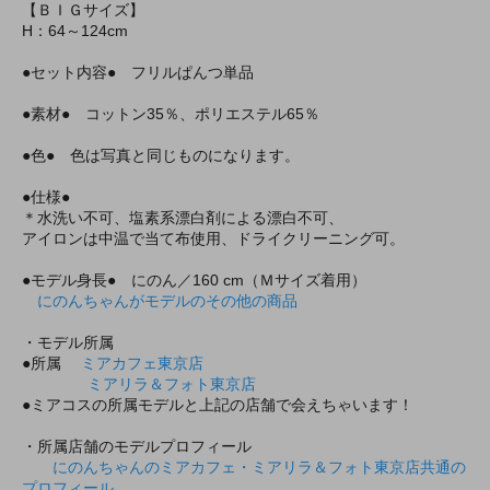
【ＢＩＧサイズ】
H：64～124cm
●セット内容● フリルぱんつ単品
●素材● コットン35％、ポリエステル65％
●色● 色は写真と同じものになります。
●仕様●
＊水洗い不可、塩素系漂白剤による漂白不可、
アイロンは中温で当て布使用、ドライクリーニング可。
●モデル身長● にのん／160 cm（Ｍサイズ着用）
にのんちゃんがモデルのその他の商品
・モデル所属
●所属
ミアカフェ東京店
ミアリラ＆フォト東京店
●ミアコスの所属モデルと上記の店舗で会えちゃいます！
・所属店舗のモデルプロフィール
にのんちゃんのミアカフェ・ミアリラ＆フォト東京店共通の
プロフィール