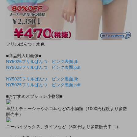
フリルぱんつ：水色
■商品封入用画像■
NY5025フリルぱんつ ピンク表面.jlb
NY5025フリルぱんつ ピンク表面.pdf
NY5025フリルぱんつ ピンク裏面.jlb
NY5025フリルぱんつ ピンク裏面.pdf
■おすすめオプション小物類■
単品カチューシャやネコ耳などの小物類（1000円程度より多数
販売中）
ニーハイソックス、タイツなど（500円より多数販売中！）