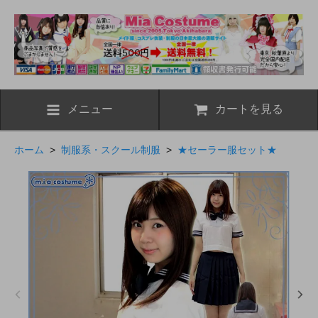
メニュー
カートを見る
ホーム
>
制服系・スクール制服
>
★セーラー服セット★