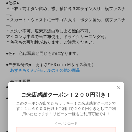
●仕様●
＊上衣：前ボタン留め、襟、袖に各３本ライン入り、横ファスナ
ー。
＊スカート：ウェストに一部ゴム入り、ボタン留め、横ファスナ
ー。
＊水洗い不可、塩素系漂白剤による漂白不可、
アイロンは中温で当て布使用、ドライクリーニング可。
＊色落ちの可能性があります。ご注意ください。
●色● 色は写真と同じものになります。
●モデル身長● あずさ/163 cm（Ｍサイズ着用）
あずさちゃんがモデルのその他の商品
・モデル所属
×
●所属
ミアカフェ東京店
ミアリラ＆フォト東京店
ご来店感謝クーポン！２００円引き！
●ミアコスの所属モデルと上記の店舗で会えちゃいます！
このクーポンが出てたらラッキー！ご来店感謝クーポンで
す！１回６０００円以上ご利用で２００円引きとしてご利
・出勤情報（モデルさんが出勤していれば会えるかも！？）
用いただけます！リピーター様もご利用可能です！
ミアカフェ・ミアリラ＆フォト東京店共通
（ミアカフェ東京店は出勤情報非公開です）
クーポンコード
●上記モデルの撮影随時受付中！
２０分３０００円より！