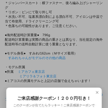
＊ジャンパースカート：横ファスナー、後ろ編み上げシャーリン
グ
＊リボン：ピンにて取り外し可
＊水洗い不可、塩素系漂白剤による漂白不可、アイロンは中温で
当て布使用、ドライクリーニング可
＊色落ちの可能性があります。ご注意ください。
●海外配送時計算重量● 796g
配送時計算重量は実際の商品の重さとは異なり、当社規定の海外
配送時等の送料自動計算に使う重量となります。
●モデル身長● すみれ/162cm（Ｍサイズ着用）
すみれちゃんがモデルのその他の商品
・モデル所属
●所属
ミアカフェ東京店
ミアリラ＆フォト東京店
●ミアコスの所属モデルと上記の店舗で会えちゃいます！
・所属店舗のモデルプロフィール
×
すみれちゃんのミアカフェ・ミアリラ＆フォト東京店共通の
ご来店感謝クーポン！２００円引き！
プロフィール
このクーポンが出てたらラッキー！ご来店感謝クーポンで