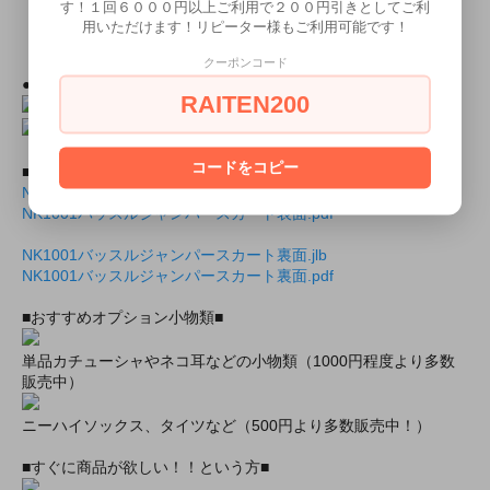
・出勤情報（モデルさんが出勤していれば会えるかも！？）
す！１回６０００円以上ご利用で２００円引きとしてご利
ミアカフェ・ミアリラ＆フォト東京店共通
用いただけます！リピーター様もご利用可能です！
（ミアカフェ東京店は出勤情報非公開です）
クーポンコード
●上記モデルの撮影随時受付中！
２０分３０００円より！
RAITEN200
コードをコピー
■商品封入用画像■
NK1001バッスルジャンパースカート表面.jlb
NK1001バッスルジャンパースカート表面.pdf
NK1001バッスルジャンパースカート裏面.jlb
NK1001バッスルジャンパースカート裏面.pdf
■おすすめオプション小物類■
単品カチューシャやネコ耳などの小物類（1000円程度より多数
販売中）
ニーハイソックス、タイツなど（500円より多数販売中！）
■すぐに商品が欲しい！！という方■