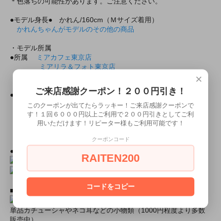
＊色落ちの可能性があります。ご注意ください。
●モデル身長● かれん/160cm（Ｍサイズ着用）
かれんちゃんがモデルのその他の商品
・モデル所属
●所属
ミアカフェ東京店
ミアリラ＆フォト東京店
ミアガイド＆フォト東京店
×
ミアカフェ＆フォト大阪店
ご来店感謝クーポン！２００円引き！
●ミアコスの所属モデルと上記の店舗で会えちゃいます！
このクーポンが出てたらラッキー！ご来店感謝クーポンで
・出勤情報（モデルさんが出勤していれば会えるかも！？）
す！１回６０００円以上ご利用で２００円引きとしてご利
ミアカフェ・ミアリラ＆フォト東京店共通
用いただけます！リピーター様もご利用可能です！
（ミアカフェ東京店は出勤情報非公開です）
クーポンコード
●上記モデルの撮影随時受付中！
２０分３０００円より！
RAITEN200
コードをコピー
■おすすめオプション小物類■
単品カチューシャやネコ耳などの小物類（1000円程度より多数
販売中）