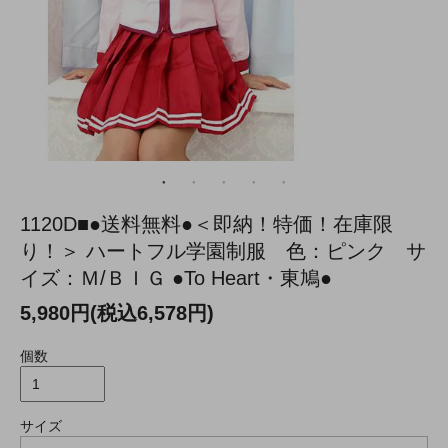
1120D■●送料無料●＜即納！特価！在庫限
り！＞ ハートフル学園制服 色：ピンク サ
イズ：Ｍ/ＢＩＧ ●To Heart・東鳩●
5,980円(税込6,578円)
個数
サイズ