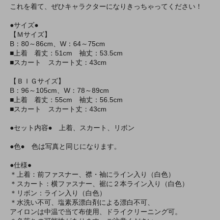
これを着て、ぜひキャラクターになりきっちゃってください！
●サイズ●
【Ｍサイズ】
B：80～86cm、W：64～75cm
■上着 着丈：51cm 袖丈：53.5cm
■スカート スカート丈：43cm
【ＢＩＧサイズ】
B：96～105cm、W：78～89cm
■上着 着丈：55cm 袖丈：56.5cm
■スカート スカート丈：43cm
●セット内容● 上着、スカート、リボン
●色● 色は写真と同じになります。
●仕様●
＊上着：前ファスナー、襟・袖にライン入り（白色）
＊スカート：横ファスナー、裾に２本ライン入り（白色）
＊リボン：ライン入り（白色）
＊水洗い不可、塩素系漂白剤による漂白不可、
アイロンは中温で当て布使用、ドライクリーニング可。