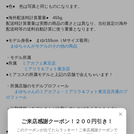
●色● 色は写真と同じものになります。
●海外配送時計算重量● 455g
配送時計算重量は実際の商品の重さとは異なり、当社規定の海外
配送時等の送料自動計算に使う重量となります。
●モデル身長● まゆ/155cm（Ｍサイズ着用）
まゆちゃんがモデルのその他の商品
・モデル所属
●所属
ミアカフェ東京店
ミアリラ＆フォト東京店
●ミアコスの所属モデルと上記の店舗で会えちゃいます！
・所属店舗のモデルプロフィール
まゆちゃんのミアカフェ・ミアリラ＆フォト東京店共通のプ
ロフィール
・出勤情報（モデルさんが出勤していれば会えるかも！？）
×
ミアカフェ・ミアリラ＆フォト東京店共通
（ミアカフェ東京店は出勤情報非公開です）
ご来店感謝クーポン！２００円引き！
このクーポンが出てたらラッキー！ご来店感謝クーポンで
●上記モデルの撮影随時受付中！
２０分３０００円より！