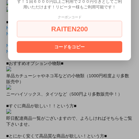
す！１回６０００円以上ご利用で２００円引きとしてご利
用いただけます！リピーター様もご利用可能です！
クーポンコード
■商品封入用画像■
RAITEN200
NH1012六本木メイド表面.jlb
NH1012六本木メイド表面.pdf
NH1012六本木メイド裏面.jlb
コードをコピー
NH1012六本木メイド裏面.pdf
■おすすめオプション小物類■
単品カチューシャやネコ耳などの小物類（1000円程度より多数
販売中）
ニーハイソックス、タイツなど（500円より多数販売中！）
■すぐに商品が欲しい！！という方■
即日配達商品一覧がございますので、よろしければそちらをご覧
下さいませ。
■とにかく安くて高品質な商品が欲しい！という方■