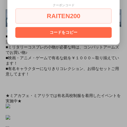
クーポンコード
RAITEN200
ミリタリー装備品の通販ショップ
コードをコピー
■ミリタリー初心者・女性大歓迎！ 送料全国一律￥５００！
決済方法いろいろ！
■ミリタリーコスプレの小物が必要な時は、コンバットアームズ
でお買い物♪
■映画・アニメ・ゲームで有名な銃を￥１０００～取り揃えてい
ます！
■有名キャラクターになりきりコレクション、お得なセットご用
意してます！
★ミアカフェ・ミアリラでは有名高校制服を着用したイベントを
実施中★