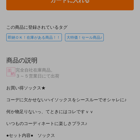
カートに入れる
この商品に登録されているタグ
即納ＯＫ！在庫がある商品！！
大特価！セール商品♪
商品の説明
完全自社在庫商品。
３～５営業日にて出荷
お買い得ソックス★
コーデに欠かせないハイソックスをシースルーでオシャレに♪
何か物足りないっ、てときにはコレですｖｖ
いつものコーディネートに楽しさプラス♪
●セット内容● ソックス