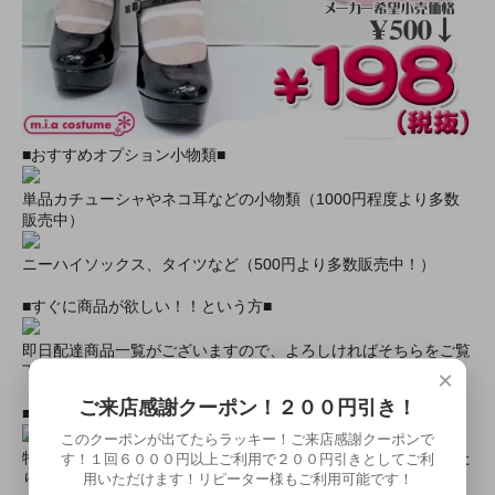
■おすすめオプション小物類■
単品カチューシャやネコ耳などの小物類（1000円程度より多数
販売中）
ニーハイソックス、タイツなど（500円より多数販売中！）
■すぐに商品が欲しい！！という方■
即日配達商品一覧がございますので、よろしければそちらをご覧
下さいませ。
×
ご来店感謝クーポン！２００円引き！
■とにかく安くて高品質な商品が欲しい！という方■
このクーポンが出てたらラッキー！ご来店感謝クーポンで
特別割引商品を掲載しています！最大８０％引きの商品もあった
す！１回６０００円以上ご利用で２００円引きとしてご利
用いただけます！リピーター様もご利用可能です！
りします！