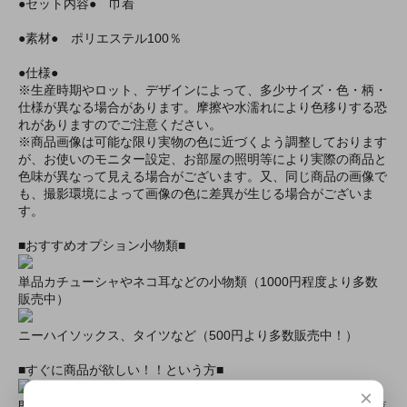
●セット内容● 巾着
●素材● ポリエステル100％
●仕様●
※生産時期やロット、デザインによって、多少サイズ・色・柄・
仕様が異なる場合があります。摩擦や水濡れにより色移りする恐
れがありますのでご注意ください。
※商品画像は可能な限り実物の色に近づくよう調整しております
が、お使いのモニター設定、お部屋の照明等により実際の商品と
色味が異なって見える場合がございます。又、同じ商品の画像で
も、撮影環境によって画像の色に差異が生じる場合がございま
す。
■おすすめオプション小物類■
単品カチューシャやネコ耳などの小物類（1000円程度より多数
販売中）
ニーハイソックス、タイツなど（500円より多数販売中！）
■すぐに商品が欲しい！！という方■
×
即日配達商品一覧がございますので、よろしければそちらをご覧