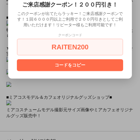
ご来店感謝クーポン！２００円引き！
下さいませ。
このクーポンが出てたらラッキー！ご来店感謝クーポンで
■とにかく安くて高品質な商品が欲しい！という方■
す！１回６０００円以上ご利用で２００円引きとしてご利
用いただけます！リピーター様もご利用可能です！
特別割引商品を掲載しています！最大８０％引きの商品もあった
クーポンコード
りします！
RAITEN200
★ミアカフェ・ミアリラではミアコス衣装を着用したイベントを
実施中★
コードをコピー
■ミアコスモデル＆カフェオリジナルグッズショップ■
ミアコスチュームモデル撮影元サイズ画像やミアカフェオリジナ
ルグッズ販売中！