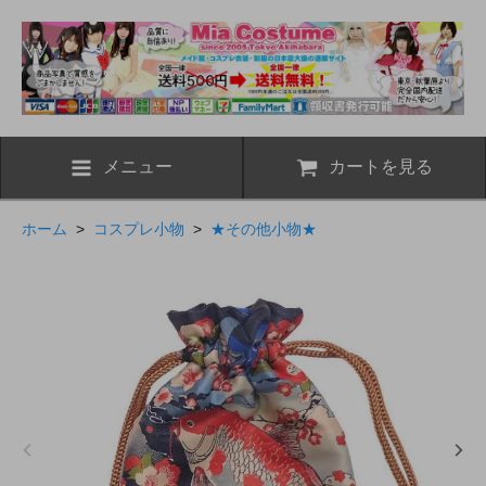
メニュー
カートを見る
ホーム
>
コスプレ小物
>
★その他小物★