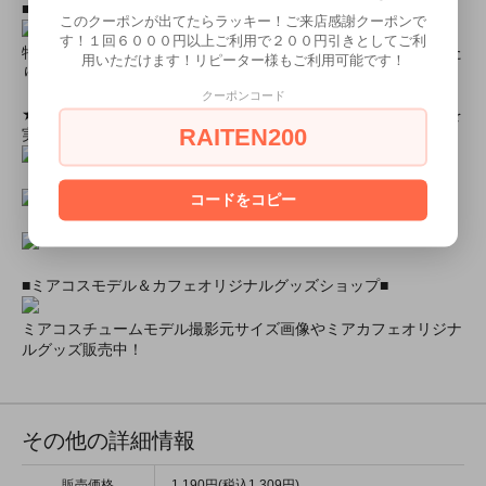
■とにかく安くて高品質な商品が欲しい！という方■
このクーポンが出てたらラッキー！ご来店感謝クーポンで
す！１回６０００円以上ご利用で２００円引きとしてご利
特別割引商品を掲載しています！最大８０％引きの商品もあった
用いただけます！リピーター様もご利用可能です！
りします！
クーポンコード
★ミアカフェ・ミアリラではミアコス衣装を着用したイベントを
RAITEN200
実施中★
コードをコピー
■ミアコスモデル＆カフェオリジナルグッズショップ■
ミアコスチュームモデル撮影元サイズ画像やミアカフェオリジナ
ルグッズ販売中！
その他の詳細情報
販売価格
1,190円(税込1,309円)