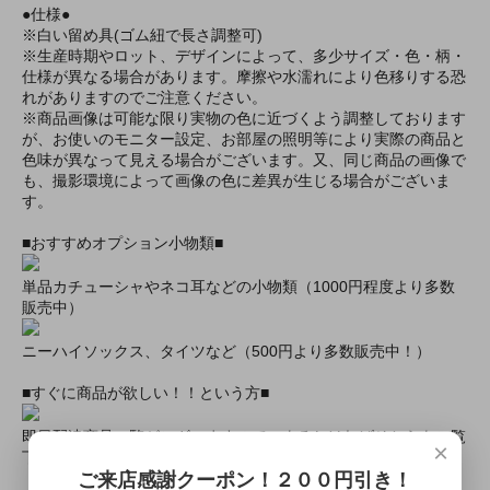
●仕様●
※白い留め具(ゴム紐で長さ調整可)
※生産時期やロット、デザインによって、多少サイズ・色・柄・
仕様が異なる場合があります。摩擦や水濡れにより色移りする恐
れがありますのでご注意ください。
※商品画像は可能な限り実物の色に近づくよう調整しております
が、お使いのモニター設定、お部屋の照明等により実際の商品と
色味が異なって見える場合がございます。又、同じ商品の画像で
も、撮影環境によって画像の色に差異が生じる場合がございま
す。
■おすすめオプション小物類■
単品カチューシャやネコ耳などの小物類（1000円程度より多数
販売中）
ニーハイソックス、タイツなど（500円より多数販売中！）
■すぐに商品が欲しい！！という方■
即日配達商品一覧がございますので、よろしければそちらをご覧
×
下さいませ。
ご来店感謝クーポン！２００円引き！