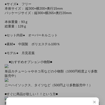
●サイズ● フリー
本体サイズ： 縦300×横200×奥行15mm
パッケージサイズ：縦300×横265×奥行20mm
本体重量：93ｇ
総重量：128ｇ
●セット内容● オーバーキルニット
●素材● 中国製 ポリエステル100％
●モデル● 月見若葉
■おすすめオプション小物類■
単品カチューシャやネコ耳などの小物類（1000円程度より多数
販売中）
ニーハイソックス、タイツなど（500円より多数販売中！）
■すぐに商品が欲しい！！という方■
×
即日配達商品一覧がございますので、よろしければそちらをご覧