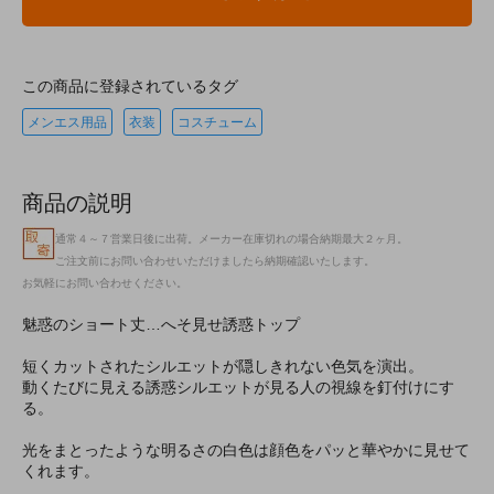
この商品に登録されているタグ
メンエス用品
衣装
コスチューム
商品の説明
通常４～７営業日後に出荷。メーカー在庫切れの場合納期最大２ヶ月。
ご注文前にお問い合わせいただけましたら納期確認いたします。
お気軽にお問い合わせください。
魅惑のショート丈…へそ見せ誘惑トップ
短くカットされたシルエットが隠しきれない色気を演出。
動くたびに見える誘惑シルエットが見る人の視線を釘付けにす
る。
光をまとったような明るさの白色は顔色をパッと華やかに見せて
くれます。