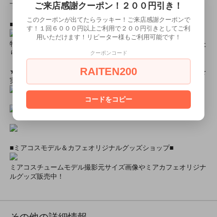
ご来店感謝クーポン！２００円引き！
下さいませ。
このクーポンが出てたらラッキー！ご来店感謝クーポンで
■とにかく安くて高品質な商品が欲しい！という方■
す！１回６０００円以上ご利用で２００円引きとしてご利
用いただけます！リピーター様もご利用可能です！
特別割引商品を掲載しています！最大８０％引きの商品もあった
りします！
クーポンコード
RAITEN200
★ミアカフェ・ミアリラではミアコス衣装を着用したイベントを
実施中★
コードをコピー
■ミアコスモデル＆カフェオリジナルグッズショップ■
ミアコスチュームモデル撮影元サイズ画像やミアカフェオリジナ
ルグッズ販売中！