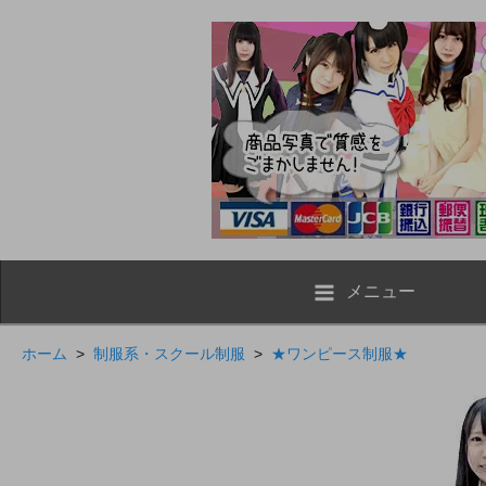
メニュー
ホーム
>
制服系・スクール制服
>
★ワンピース制服★