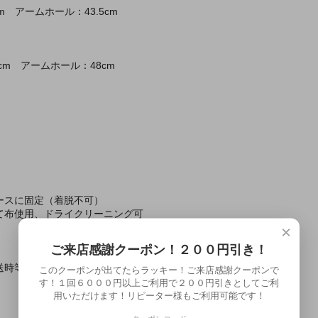
m アームホール：43.5cm
6cm アームホール：48cm
ースに固定（着脱不可）
て布使用、ドライクリーニング可
×
ご来店感謝クーポン！２００円引き！
送時等の送料自動計算に使う重量となります。
このクーポンが出てたらラッキー！ご来店感謝クーポンで
す！１回６０００円以上ご利用で２００円引きとしてご利
用いただけます！リピーター様もご利用可能です！