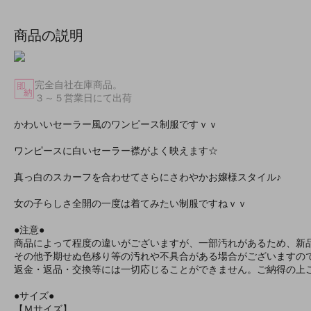
商品の説明
完全自社在庫商品。
３～５営業日にて出荷
かわいいセーラー風のワンピース制服ですｖｖ
ワンピースに白いセーラー襟がよく映えます☆
真っ白のスカーフを合わせてさらにさわやかお嬢様スタイル♪
女の子らしさ全開の一度は着てみたい制服ですねｖｖ
●注意●
商品によって程度の違いがございますが、一部汚れがあるため、新
その他予期せぬ色移り等の汚れや不具合がある場合がございますの
返金・返品・交換等には一切応じることができません。ご納得の上
●サイズ●
【Ｍサイズ】