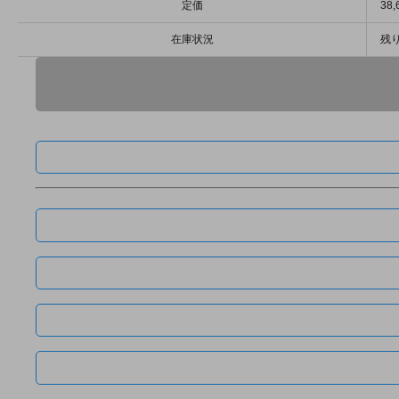
定価
38
在庫状況
残