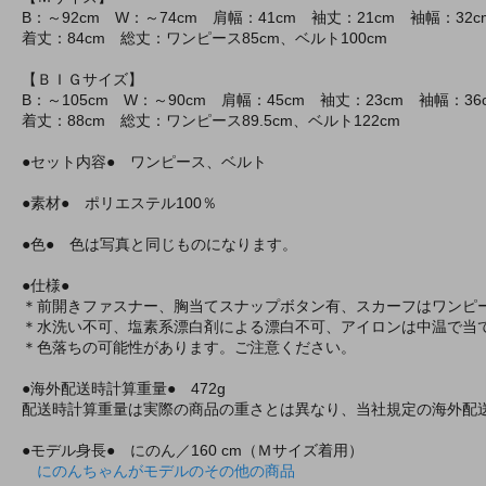
B：～92cm W：～74cm 肩幅：41cm 袖丈：21cm 袖幅：32c
着丈：84cm 総丈：ワンピース85cm、ベルト100cm
【ＢＩＧサイズ】
B：～105cm W：～90cm 肩幅：45cm 袖丈：23cm 袖幅：3
着丈：88cm 総丈：ワンピース89.5cm、ベルト122cm
●セット内容● ワンピース、ベルト
●素材● ポリエステル100％
●色● 色は写真と同じものになります。
●仕様●
＊前開きファスナー、胸当てスナップボタン有、スカーフはワンピ
＊水洗い不可、塩素系漂白剤による漂白不可、アイロンは中温で当
＊色落ちの可能性があります。ご注意ください。
●海外配送時計算重量● 472g
配送時計算重量は実際の商品の重さとは異なり、当社規定の海外配
●モデル身長● にのん／160 cm（Ｍサイズ着用）
にのんちゃんがモデルのその他の商品