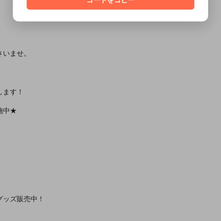
さいませ。
します！
施中★
グッズ販売中！