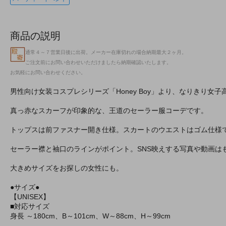
商品の説明
通常４～７営業日後に出荷。メーカー在庫切れの場合納期最大２ヶ月。
ご注文前にお問い合わせいただけましたら納期確認いたします。
お気軽にお問い合わせください。
男性向け女装コスプレシリーズ「Honey Boy」より、なりきり女
真っ赤なスカーフが印象的な、王道のセーラー服コーデです。
トップスは前ファスナー開き仕様。スカートのウエストはゴム仕様
セーラー襟と袖口のラインがポイント。SNS映えする写真や動画
大きめサイズをお探しの女性にも。
●サイズ●
【UNISEX】
■対応サイズ
身長 ～180cm、B～101cm、W～88cm、H～99cm