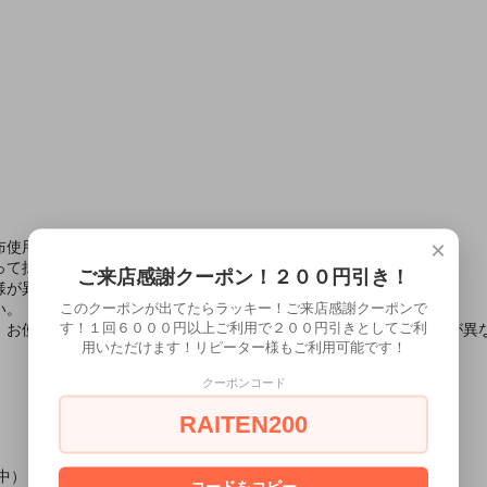
×
布使用、ドライクリーニング不可
って拭き取って下さい。アイロンは、当て布使用して下さい。
ご来店感謝クーポン！２００円引き！
様が異なる場合があります。
このクーポンが出てたらラッキー！ご来店感謝クーポンで
い。
す！１回６０００円以上ご利用で２００円引きとしてご利
、お使いのモニター設定、お部屋の照明等により実際の商品と色味が異
用いただけます！リピーター様もご利用可能です！
クーポンコード
RAITEN200
中）
コードをコピー