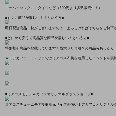
ニーハイソックス、タイツなど（500円より多数販売中！）
■すぐに商品が欲しい！！という方■
即日配達商品一覧がございますので、よろしければそちらをご覧下
■とにかく安くて高品質な商品が欲しい！という方■
特別割引商品を掲載しています！最大８０％引きの商品もあったり
★ミアカフェ・ミアリラではミアコス衣装を着用したイベントを実
■ミアコスモデル＆カフェオリジナルグッズショップ■
ミアコスチュームモデル撮影元サイズ画像やミアカフェオリジナル