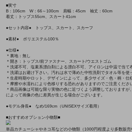
■実寸
B：106cm W：66～100cm 肩幅：45cm 袖丈：60cm
着丈：トップス55cm、スカート41cm
●セット内容● トップス、スカート、スカーフ
●素材● ポリエステル100％
●仕様●
＊裏地：無し
＊開き：トップス/前ファスナー、スカート/ウエストゴム
＊洗濯不可、塩素系漂白剤による漂白不可、アイロンは中温で当て
＊洗濯はお避け下さい。汚れは水で薄めた中性洗剤でタオル等を使
＊生産時期やロット、デザインによって、多少サイズ・色・柄・仕
＊摩擦や水濡れにより色移りする恐れがありますのでご注意くださ
＊商品画像は可能な限り実物の色に近づくよう調整しておりますが
によって画像の色に差異が生じる場合がございます。
●モデル身長● なめ/169cm（UNISEXサイズ着用）
■おすすめオプション小物類■
単品カチューシャやネコ耳などの小物類（1000円程度より多数販売